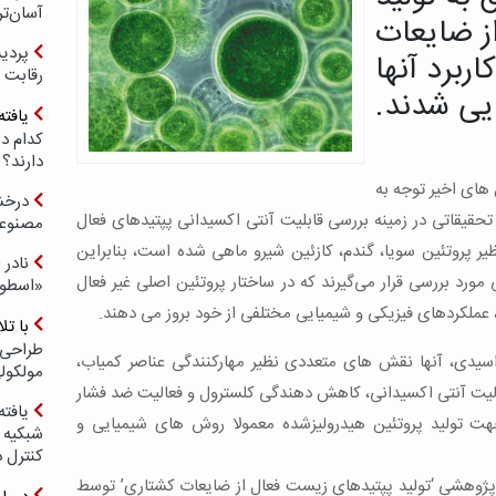
آسان‌تر
ز ضایعات
ربرد آنها
رقابت 
ایی شدند.
یافته
کدام د
دارند؟
 های اخیر توجه به
درخش
تحقیقاتی در زمینه بررسی قابلیت آنتی اکسیدانی پپتیدهای فعال
مصنوعی
یر پروتئین سویا، گندم، کازئین شیرو ماهی شده است، بنابراین
نادر 
مورد بررسی قرار می‌گیرند که در ساختار پروتئین اصلی غیر فعال
«اسطور
، عملکردهای فیزیکی و شیمیایی مختلفی از خود بروز می دهند.
با ت
طراحی 
سیدی، آنها نقش های متعددی نظیر مهارکنندگی عناصر کمیاب،
مولکول
لیت آنتی اکسیدانی، کاهش دهندگی کلسترول و فعالیت ضد فشار
یافته
ت تولید پروتئین هیدرولیزشده معمولا روش های شیمیایی و
شبکیه چ
کنترل 
پژوهشی ‘تولید پپتیدهای زیست فعال از ضایعات کشتاری’ توسط