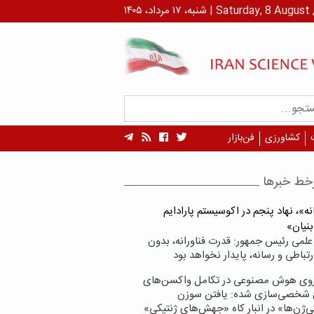
داد، ۱۴۰۵ | Saturday, 8 August , 2026
کشاورزی
فن‌بازار
خط خبرها
ه»، نهاد پنجم در اکوسیستم پارادایم
بنیان»
علمی رئیس جمهور: قدرت فناورانه، بدون
تباطی و رسانه، پایدار نخواهد بود
وی هوش مصنوعی در تکامل واکسن‌های
شخصی‌سازی شده: یافتن سوزن
ی‌ژن‌ها» در انبار کاه «جهش‌های ژنتیکی»