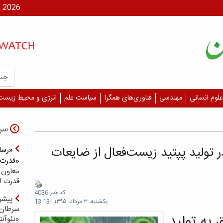
شنبه، ۱۷ مر
علوم انسانی
مهندسی
فناوری‌های همگرا
سیاست علم
انرژی و محیط زیست
سر
تولید پپتید زیست‌فعال از ضایعات
«رسان
«قدرت‌
معاون 
قدرت ار
کد خبر:4036
پیشر
یکشنبه، ۳ مرداد، ۱۳۹۵ | 13:13
سرطان 
به تولید
«نئوآنت