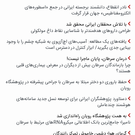
نادر انقطاع، دانشمند برجسته ایرانی در جمع «اسطوره‌های
الکترومغناطیس» جهان قرار گرفت
با تلاش محققان ایرانی محقق شد
طراحی داروهای هدفمندتر با شناسایی نقاط داغ مولکولی
یافته‌های یک مطالعه: آسیب‌های اچ‌آی‌وی به شبکیه چشم را با وجود
بینایی جدی بگیرید/ ابزار کنترل در دسترس است
درمان سرطان، پایان ماجرا نیست!
چرا بازماندگان سرطان بیش از دیگران در معرض بیماری‌های قلبی
هستند؟
حفظ باروری دو دختر مبتلا به سرطان با جراحی پیشرفته در پژوهشگاه
رویان
دستاورد پژوهشگران ایرانی برای توسعه نسل جدید سامانه‌های
هوشمند چندعاملی
به همت پژوهشگاه رویان راه‌اندازی شد
نامیرا؛ جامع‌ترین بانک اطلاعاتی میکروRNAهای مرتبط با سرطان
گرمای هوا؛ دشمن خاموش تمرکز رانندگان