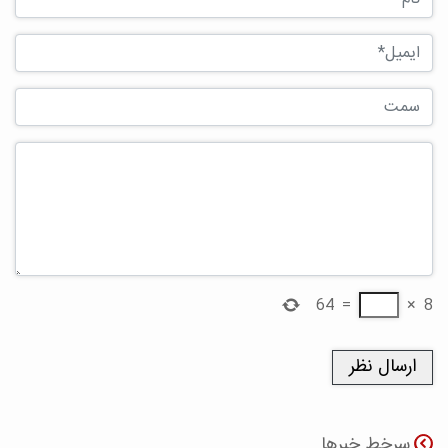
64
=
×
8
سرخط خبرها