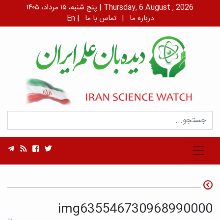
پنج شنبه، ۱۵ مرداد، ۱۴۰۵ | Thursday, 6 August , 2026
درباره ما
|
تماس با ما
|
En
img635546730968990000