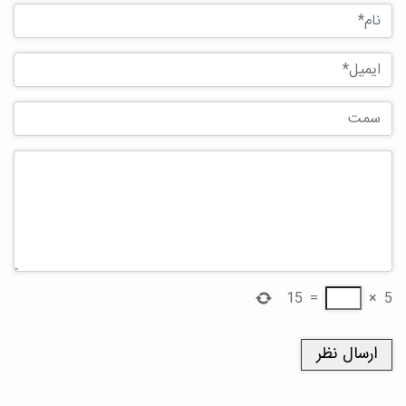
15
=
×
5