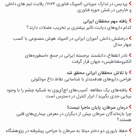
پردیس در تدارک میزبانی المپیک فناوری ۲۰۲۶/ رقابت تیم های داخلی
و خارجی در شش حوزه فناوری
یافته مهم محققان ایرانی
کدام داروهای دیابت تاثیر بیشتری بر تخریب عضلات دارند؟
درخشش دانش آموزان ایرانی در المپیاد هوش مصنوعی با کسب
چهار مدال
نادر انقطاع، دانشمند برجسته ایرانی در جمع «اسطوره‌های
الکترومغناطیس» جهان قرار گرفت
با تلاش محققان ایرانی محقق شد
طراحی داروهای هدفمندتر با شناسایی نقاط داغ مولکولی
یافته‌های یک مطالعه: آسیب‌های اچ‌آی‌وی به شبکیه چشم را با وجود
بینایی جدی بگیرید/ ابزار کنترل در دسترس است
درمان سرطان، پایان ماجرا نیست!
چرا بازماندگان سرطان بیش از دیگران در معرض بیماری‌های قلبی
هستند؟
حفظ باروری دو دختر مبتلا به سرطان با جراحی پیشرفته در پژوهشگاه