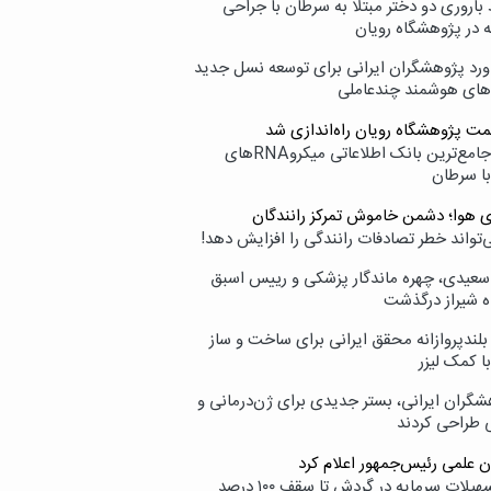
اروری دو دختر مبتلا به سرطان با جراحی
ه در پژوهشگاه رویان
ورد پژوهشگران ایرانی برای توسعه نسل جدید
‌های هوشمند چندعاملی
مت پژوهشگاه رویان راه‌اندازی شد
نامیرا؛ جامع‌ترین بانک اطلاعاتی میکروRNAهای
با سرطان
ی هوا؛ دشمن خاموش تمرکز رانندگان
‌تواند خطر تصادفات رانندگی را افزایش دهد!
سعیدی، چهره ماندگار پزشکی و رییس اسبق
ه شیراز درگذشت
بلندپروازانه محقق ایرانی برای ساخت و ساز
با کمک لیزر
شگران ایرانی، بستر جدیدی برای ژن‌درمانی و
ی طراحی کردند
ن علمی رئیس‌جمهور اعلام کرد
ارائه تسهیلات سرمایه در گردش تا سقف ۱۰۰ درصد