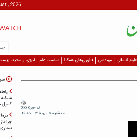
پنج شنبه، ۱۵ مرداد،
علوم انسانی
مهندسی
فناوری‌های همگرا
سیاست علم
انرژی و محیط زیست
سر
یافته
شبکیه چ
کنترل 
کد خبر:2838
سه شنبه، ۱۵ تیر، ۱۳۹۵ | 12:46
درما
چرا با
بیماری