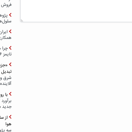
فروش د
پژوهش
سلول‌ه
ایرا
همکار
چرا ه
تایمز ۲۰۲۶ حضور ندارد؟
«جزیر
تبدیل 
شرق و 
آلاینده
با ر
برآورد 
جدید 
هوا
سه پژو