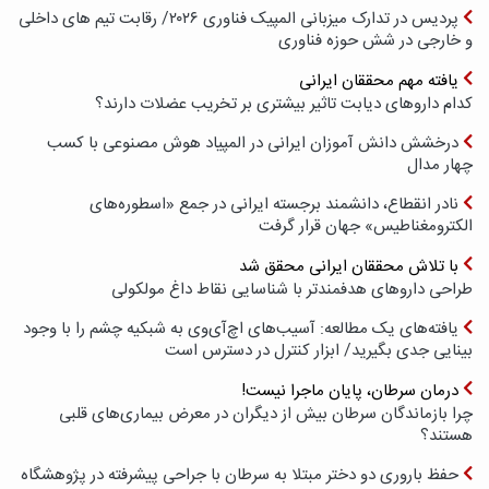
پردیس در تدارک میزبانی المپیک فناوری ۲۰۲۶/ رقابت تیم های داخلی
و خارجی در شش حوزه فناوری
یافته مهم محققان ایرانی
کدام داروهای دیابت تاثیر بیشتری بر تخریب عضلات دارند؟
درخشش دانش آموزان ایرانی در المپیاد هوش مصنوعی با کسب
چهار مدال
نادر انقطاع، دانشمند برجسته ایرانی در جمع «اسطوره‌های
الکترومغناطیس» جهان قرار گرفت
با تلاش محققان ایرانی محقق شد
طراحی داروهای هدفمندتر با شناسایی نقاط داغ مولکولی
یافته‌های یک مطالعه: آسیب‌های اچ‌آی‌وی به شبکیه چشم را با وجود
بینایی جدی بگیرید/ ابزار کنترل در دسترس است
درمان سرطان، پایان ماجرا نیست!
چرا بازماندگان سرطان بیش از دیگران در معرض بیماری‌های قلبی
هستند؟
حفظ باروری دو دختر مبتلا به سرطان با جراحی پیشرفته در پژوهشگاه