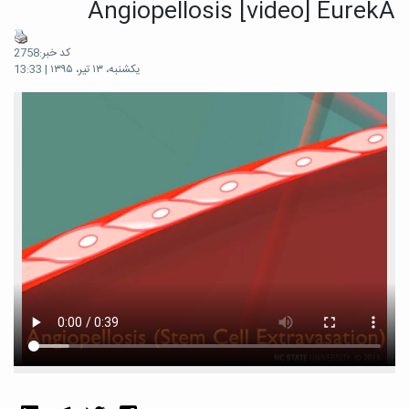
Angiopellosis [video] EurekA
کد خبر:2758
یکشنبه، ۱۳ تیر، ۱۳۹۵ | 13:33