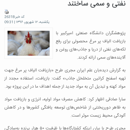
نفتی و سمی ساختند
کد خبر:26318
یکشنبه، ۱۲ شهریور، ۱۳۹۶ | 09:31
پژوهشگران دانشگاه صنعتی امیرکبیر با
بازیافت الیاف پر مرغ محصولی برای رفع
لکه‌های نفتی از دریا و جاذب‌های روغن و
آلاینده‌های سمی ارائه کردند.
به گزارش دیده‌بان علم ایران مجری طرح «بازیافت الیاف پر مرغ جهت
تهیه اسفنج کراتین متخلخل جاذب» گفت: بازیافت، استفاده مجدد از
مواد کهنه و تبدیل آن به مواد جدید از جمله اهداف ما در این پروژه بود.
سارا صادقی اظهار کرد: کاهش مصرف مواد اولیه، انرژی و بازیافت مواد
به ظاهر دورریختنی از شاخص‌های توسعه یافتگی کشورها و در کاهش
آلودگی محیط زیست موثر است.
مجری طرح با بیان اینکه کشتارگاه‌ها با ظرفیت ۵۰ هزار پرنده به‌سادگی