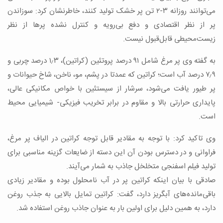
می‌توانند روزانه ۳-۲ تن پر خشک تولید کنند، خاطرنشان کرد: سوزاندن
پر از نظر اقتصادی و دفع بی‌رویه و کنترل ‌نشده پرها از نظر
زیست‌محیطی قابل‌قبول نیست.
به گفته وی پر مرغ شامل ۹۱ درصد پروتئین (کراتین)، ۱٫۳ درصد چربی و
۷٫۹ درصد آب است؛ کراتین که عمدتا در پشم، مو، ناخن، شاخ حیوانات و
پر طیور یافت می‌شود، سرشار از سیستئین با خواص مکانیکی عالی،
پایداری حرارتی بالا و مقاوم در برابر تخریب فیزیکی- شیمیایی محیط
است.
وی تاکید کرد: با توجه به مقادیر قابل توجه کراتین در الیاف پر مرغ،
فراوانی و در دسترس بودن آن این دسته از ضایعات گزینه مناسبی برای
تولید فیلم اسفنجی متخلخل جاذب به شمار می‌آیند.
صادقی با بیان اینکه کراتین پر در آب نامحلول بوده و مقادیر زیادی
باقی‌مانده‌های آبگریز دارد، گفت: کراتین تمایل بالایی به جذب روغن
دارد، به همین دلیل برای اولین بار به عنوان جاذب روغن استفاده شد.