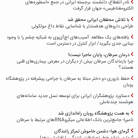
نادر انقطاع، دانشمند برجسته ایرانی در جمع «اسطوره‌های
الکترومغناطیس» جهان قرار گرفت
با تلاش محققان ایرانی محقق شد
طراحی داروهای هدفمندتر با شناسایی نقاط داغ مولکولی
یافته‌های یک مطالعه: آسیب‌های اچ‌آی‌وی به شبکیه چشم را با وجود
بینایی جدی بگیرید/ ابزار کنترل در دسترس است
درمان سرطان، پایان ماجرا نیست!
چرا بازماندگان سرطان بیش از دیگران در معرض بیماری‌های قلبی
هستند؟
حفظ باروری دو دختر مبتلا به سرطان با جراحی پیشرفته در پژوهشگاه
رویان
دستاورد پژوهشگران ایرانی برای توسعه نسل جدید سامانه‌های
هوشمند چندعاملی
به همت پژوهشگاه رویان راه‌اندازی شد
نامیرا؛ جامع‌ترین بانک اطلاعاتی میکروRNAهای مرتبط با سرطان
گرمای هوا؛ دشمن خاموش تمرکز رانندگان
گرما می‌تواند خطر تصادفات رانندگی را افزایش دهد!