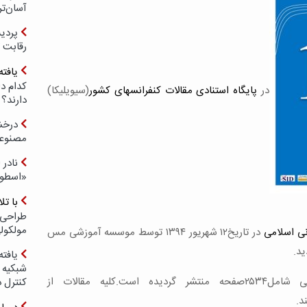
آسان‌تر
رقابت 
یافته
کدام د
در
پایگاه استنادی مقالات کنفرانسهای کشور
(سیویلیکا)
دارند؟
درخش
مصنوعی
نادر 
«اسطور
با ت
طراحی 
مولکول
نی اسلامی
در تاریخ۱۲ شهریور ۱۳۹۴ توسط موسسه آموزشی مس
ید.
یافته
شبکیه چ
تشر گردیده است
.
کلیه مقالات از
کنترل 
د.