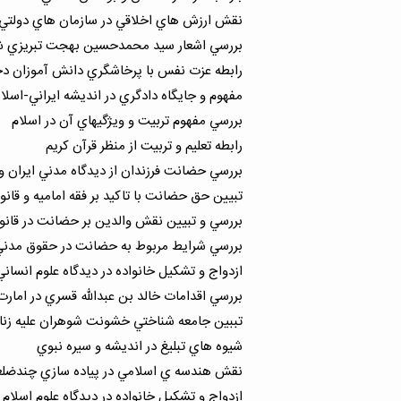
نقش ارزش هاي اخلاقي در سازمان هاي دولتي و
بررسي اشعار سيد محمدحسين بهجت تبريزي شهر
رابطه عزت نفس با پرخاشگري دانش آموزان دخ
مفهوم و جايگاه دادگري در انديشه ايراني-اسلام
بررسي مفهوم تربيت و ويژگيهاي آن در اسلام
رابطه تعليم و تربيت از منظر قرآن كريم
بررسي حضانت فرزندان از ديدگاه مدني ايران و 
تبيين حق حضانت با تاكيد بر فقه اماميه و قانو
بررسي و تبيين نقش والدين بر حضانت در قانون م
بررسي شرايط مربوط به حضانت در حقوق مدني 
ازدواج و تشكيل خانواده در ديدگاه علوم انساني
بررسي اقدامات خالد بن عبدالله قسري در امارت
تببين جامعه شناختي خشونت شوهران عليه زنان
شيوه هاي تبليغ در انديشه و سيره نبوي
نقش هندسه ي اسلامي در پياده سازي چندضلعي
ازدواج و تشكيل خانواده در ديدگاه علوم اسلام 