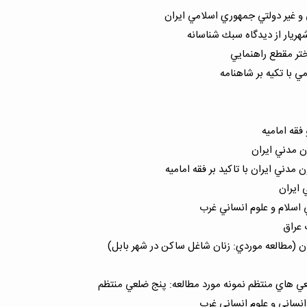
 غير دولتي جمهوري اسلامي ايران
يار از ديدگاه سبك شناسانه
تر مقطع راهنمايي
ي با تكيه بر شاهنامه
فقه اماميه
ن مدني ايران
دني ايران با تاكيد بر فقه اماميه
ايران
 اسلام و علوم انساني غرب
 عراق
 (مطالعه موردي: زنان شاغل ساكن در شهر بابل)
 هاي منتظم نمونه مورد مطالعه: پنج ضلعي منتظم
انساني و علوم انساني غرب