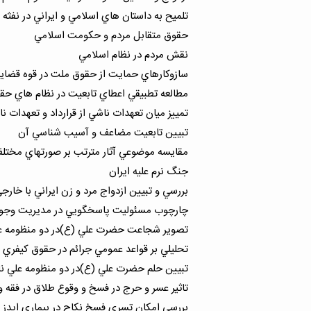
تلميح به داستان هاي اسلامي و ايراني در نفثه 
حقوق متقابل مردم و حكومت اسلامي
نقش مردم در نظام اسلامي
سازوكارهاي حمايت از حقوق ملت در قوه قضايي
مطالعه تطبيقي اعطاي تابعيت در نظام هاي حقو
تمييز ميان تعهدات ناشي از قرارداد و تعهدات ن
تبيين تابعيت مضاعف و آسيب شناسي آن
مقايسه موضوعي آثار مترتب بر صورتهاي مختل
جنگ نرم عليه ايران
بررسي و تبيين ازدواج مرد و زن ايراني با خارجي
چارچوب مسئوليت پاسخگويي در مديريت وجوه
تصوير شجاعت حضرت علي (ع)در دو منظومه علي
تحليلي بر قواعد عمومي جرائم در حقوق كيفري ك
تبيين حلم حضرت علي (ع)در دو منظومه علي نام
تاثير عسر و حرج در فسخ و وقوع طلاق در فقه 
بررسي امكان تسري فسخ نكاح در بيماري ايدز در