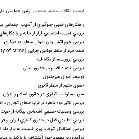
لیست مقالات منتشر شده در
اولین همایش ملی
راهكارهاي فقهي جلوگيري از آسيب اجتماعي ب
بررسي آسيب اجتماعي فرار از خانه و راهكارهاي
بررسي جرم اتش زدن اموال متعلق به ديگري
تعدد جرم از منظر قوانين جزايي (plurality of crime)
بررسي تروريسم از نگاه فقه
بررسي قاعده اقدام در حقوق مدني
توقيف اموال غيرمنقول
حقوق متهم از منظر قانون
سن مسئوليت كيفري در حقوق اسلام و ايران
بررسي تاثير قوه قاهره بر قراردادهاي تجاري دا
بررسي وضعيت حقيقي اشخاص بيگانه از حيث ح
بررسي تطبيقي قتل در حقوق كيفري ايران و فرا
بررسي استقلال شرط داوري نسبت به قرار داد 
درآمدي بر مفهوم خود اكتشافي با تاكيد بر مناب