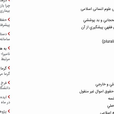
درما
چرا با
 علوم انسانی اسلامی
بیماری
حفظ ب
يحجابي و بد پوششي
پیشرفت
 فقهي پيشگيري از آن
دستا
سامانه
به ه
مرتبط 
گرما
گرما می
فرخ 
خلي و خارجي
دانشگا
قوق اموال غير منقول
ایده 
نسه
در ماه 
اصلي
پژوه
ع اسلامي