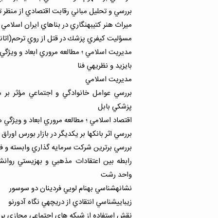
بررسي و تحليل مباني رقابت اقتصادي از منظر تو
ميراث هنر كتيبهنگاري در بناهاي ايران اسلامي
مسؤليت كيفري پزشك در قتل از روي ترحم(اتان
مديريت اسلامي ؛ مطالعه مروري ابعاد و ويژگي 
بايزيد و نظريهي فنا
مديريت اسلامي
بررسي عوامل خانوادگي و اجتماعي مؤثر بر م
پزشكي بابل
اقتصاد اسلامي ؛ مطالعه مروري ابعاد و ويژگي ه
بررسي اثر بانكها بر يكديگر در بازار بورس اوراق ب
بررسي برترين شركت سرمايه گذاري وابسته و فر
رابطه بين اعتقادات مذهبي و بهزيستي روانش
واحد رشت
نشانهشناسي بهنام لويي فردينان دو سوسور
زيباييشناسي انتقادي از دريچهي نگاه آدورنو
نقش استفاده از شبكه هاي اجتماعي مجازي بر 