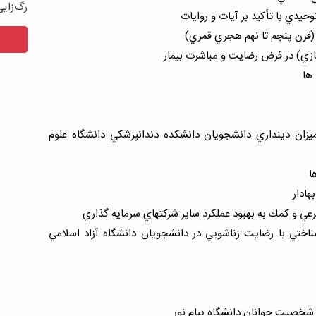
رگ‌زای
حيدي با تأكيد بر آيات و روايات
 (قرن پنجم تا نهم هجري قمري)
ازي) در فرض رضايت و مباشرت بيمار
ها
يزان دينداري دانشجويان دانشكده دندانپزشكي دانشگاه علوم
ا
هادار
عي و كمك به بهبود عملكرد ساير شركتهاي سرمايه گذاري
ناختي با رضايت زناشويي در دانشجويان دانشگاه آزاد اسلامي
شخصيت جوانان دانشگاه پيام نور