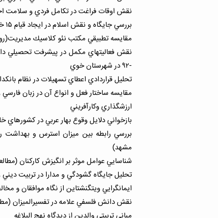
نقش اوقات فراغت در تكامل فردي و سلامت اجت
بررسي جايگاه و نقش اسلام در ايجاد قيام ۱۵ خرداد
مقايسه تطبيقي مكتب نئو كلاسيك مديريت(رواب
-۹۲ در شهرستان خوي
تحليل قراردادي اعطاي تسهيلات در نظام بانكدا
مقايسه ساختار فعل و انواع آن در زبان فارسي 
ارزشگذاري وكارآفريني
بازخواني دلايل وقوع بهار عربي در كشورهاي خاو
بررسي رابطه بين ميزان استرس و بهداشت ر
مشهد)
شناسايي عوامل موثر بر انگيزش كاركنان (مطا
تحليل جايگاه گشودگي و مدارا در تربيت ديني و
ايمانگرايي ويتگنشتاين از نگاه موافقان و مخال
نقش دانش فلسفي علامه در تفسيرالميزان (مطال
مباني تربيتي والدين از ديدگاه نهج البلاغه