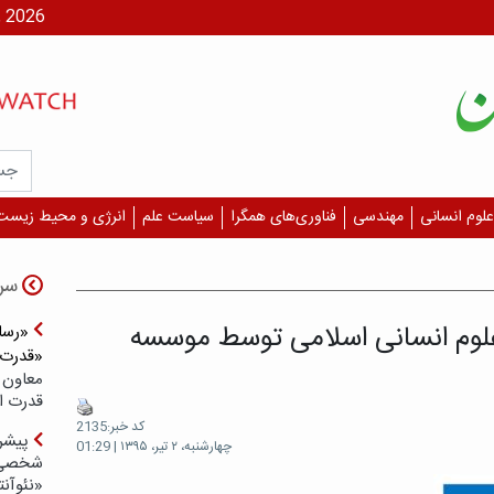
شنبه، ۱۷ مر
علوم انسانی
مهندسی
فناوری‌های همگرا
سیاست علم
انرژی و محیط زیست
سر
علوم انسانی اسلامی توسط موسسه
«رسان
«قدرت‌
معاون 
قدرت ار
کد خبر:2135
پیشر
چهارشنبه، ۲ تیر، ۱۳۹۵ | 01:29
شخصی‌س
«نئوآنت