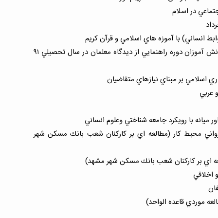
ماعي در اسلام
ط انساني) با آموزه هاي اسلامي و قرآن كريم
نقش فعاليتهاي مكمل در پيشرفت تحصيلي دانش آموزان دوره راهنمايي از ديدگاه معلمان در سال تحصيلي ۹۱
ري اسلامي بر مبناي نيازهاي متقاضيان
و عربي
ر ميانه با رويكرد جامعه شناختي وعلوم انساني
واني محيط كار (مطالعه اي بر كاركنان شعب بانك مسكن شهر
لعه اي بر كاركنان شعب بانك مسكن شهر مشهد)
 اخلاقي
فان
عه موردي قاعده الواحد)