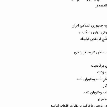
المصدور
ه جمهوري اسلامي ايران
قي ايران و انگليس
اشي از نقض قرارداد
ف نقض شروط قراردادي
 بر تابعيت
 زكات
 نامه وخاوران نامه
ار
ه وخاوران نامه
وحقوق
 زوجين با تاكيد بر نظرات فقهاي اماميه