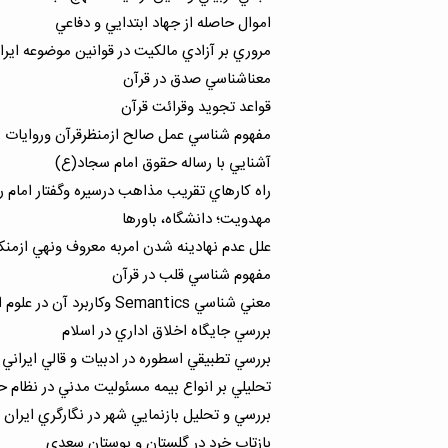
اموال حاصله از جهاد ابتدايي و دفاعي
مروري بر آزادي مالكيت در قوانين موضوعه ايران
معناشناسي صدق در قرآن
قواعد تجويد وقرائت قرآن
مفهوم شناسي عمل صالح ازمنظرقرآن وروايات
آشنايي با رساله حقوق امام سجاد(ع)
راه كارهاي تقريب مذاهب درسيره وگفتار امام 
مهدويت؛ دانشگاه، باورها
علل عدم نهادينه شدن امربه معروف ونهي ازمنك
مفهوم شناسي قلب در قرآن
معني شناسي Semantics وكاربرد آن در علوم اسلامي(مطالعات قرآني)
بررسي جايگاه اخلاق اداري در اسلام
بررسي تطبيقي اسطوره در ادبيات و قالي ايراني
تحليلي بر انواع بيمه مسئوليت مدني در نظام ح
بررسي و تحليل بازنمايي شهر در نگارگري ايرا
بازتاب خرد در گلستان و بوستان سعدي