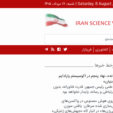
داد، ۱۴۰۵ | Saturday, 8 August , 2026
کشاورزی
فن‌بازار
خط خبرها
ه»، نهاد پنجم در اکوسیستم پارادایم
بنیان»
علمی رئیس جمهور: قدرت فناورانه، بدون
تباطی و رسانه، پایدار نخواهد بود
وی هوش مصنوعی در واکسن‌های
ازی شده سرطان: یافتن سوزن
ی‌ژن‌ها» در انبار کاه «جهش‌های ژنتیکی»