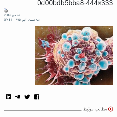
0d00bdb5bba8-444×333
کد خبر:2042
سه شنبه، ۱ تیر، ۱۳۹۵ | 09:11
مطالب مرتبط