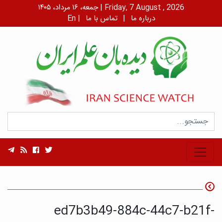
جمعه، ۱۶ مرداد، ۱۴۰۵ | Friday, 7 August , 2026
درباره ما
|
تماس با ما
|
En
ed7b3b49-884c-44c7-b21f-