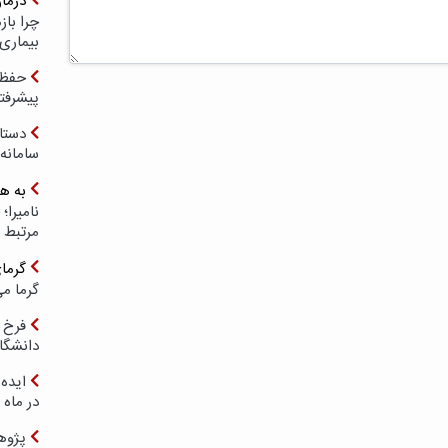
درما
چرا با
بیماری
حفظ ب
پیشرفت
دستا
سامانه
به ه
مرتبط 
گرما
گرما می
فرخ 
دانشگا
ایده 
در ماه 
پژوه