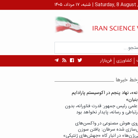
داد، ۱۴۰۵ | Saturday, 8 August , 2026
کشاورزی
فن‌بازار
خط خبرها
ه»، نهاد پنجم در اکوسیستم پارادایم
بنیان»
علمی رئیس جمهور: قدرت فناورانه، بدون
تباطی و رسانه، پایدار نخواهد بود
وی هوش مصنوعی در واکسن‌های
ازی شده سرطان: یافتن سوزن
ی‌ژن‌ها» در انبار کاه «جهش‌های ژنتیکی»