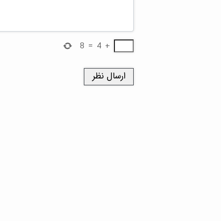
8
=
4
+