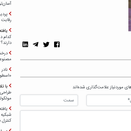
آسان‌تر
رقابت 
یافته
کدام د
دارند؟
درخش
مصنوعی
نادر 
«اسطور
با ت
ی موردنیاز علامت‌گذاری شده‌اند
طراحی 
مولکول
یافته
شبکیه چ
کنترل 