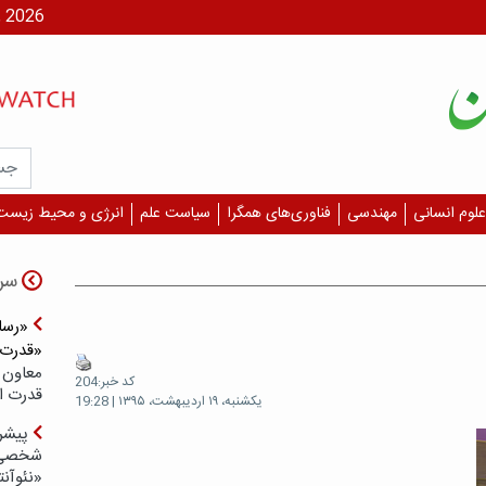
شنبه، ۱۷ مر
علوم انسانی
مهندسی
فناوری‌های همگرا
سیاست علم
انرژی و محیط زیست
سر
«رسان
«قدرت‌
معاون 
کد خبر:204
قدرت ار
یکشنبه، ۱۹ اردیبهشت، ۱۳۹۵ | 19:28
پیشر
شخصی‌س
«نئوآنت