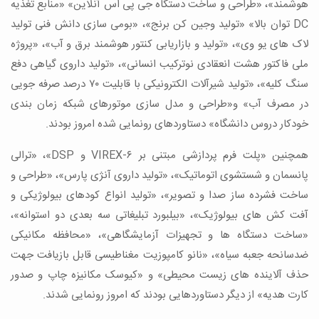
هوشمند»، «طراحی و ساخت دستگاه جی پی اس آنلاین» «منابع تغذیه
DC
توان بالا» «تولید وجین کن برنج»، «بومی سازی دانش فنی تولید
لاک های یو وی»، «تولید و بازاریابی کنتور هوشمند برق و آب»، «پروژه
ملی فاکتور هشت انعقادی نوترکیب انسانی»، «تولید داروی گیاهی دفع
سنگ کلیه»، «تولید شیرآلات الکترونیکی با قابلیت ۷۰ درصد صرفه جویی
در مصرف آب» و«طراحی و مدل سازی موتورهای شبکه زمان بندی
خودکار دروس دانشگاه» دستاوردهای رونمایی شده امروز بودند.
همچنین «پلت فرم پردازشی مبتنی بر
VIREX-۶
و
DSP
»، «ترالی
پانسمان و شستشوی اتوماتیک»، «تولید داروی آنژی پارس»، «طراحی و
ساخت فشرده ساز صدا و تصویر»، «تولید انواع کودهای بیولوژیکی و
آفت کش های بیولوژیک»، «بیلبورد تبلیغاتی سه بعدی دو استوانه»،
«ساخت دستگاه ها و تجهیزات آزمایشگاهی»، «محافظه مکانیکی
ضدسانحه جعبه سیاه»، «نانو کامپوزیت مغناطیسی قابل بازیافت جهت
حذف آلاینده های زیست محیطی» و «کیوسک مکانیزه چاپ و صدور
کارت هدیه» از دیگر دستاوردهایی بودند که امروز رونمایی شدند.