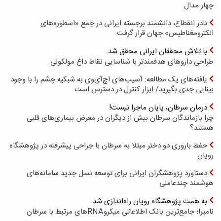
چهار مدال
نادر انقطاع، دانشمند برجسته ایرانی در جمع «اسطوره‌های
الکترومغناطیس» جهان قرار گرفت
با تلاش محققان ایرانی محقق شد
طراحی داروهای هدفمندتر با شناسایی نقاط داغ مولکولی
یافته‌های یک مطالعه: آسیب‌های اچ‌آی‌وی به شبکیه چشم را با وجود
بینایی جدی بگیرید/ ابزار کنترل در دسترس است
درمان سرطان، پایان ماجرا نیست!
چرا بازماندگان سرطان بیش از دیگران در معرض بیماری‌های قلبی
هستند؟
حفظ باروری دو دختر مبتلا به سرطان با جراحی پیشرفته در پژوهشگاه
رویان
دستاورد پژوهشگران ایرانی برای توسعه نسل جدید سامانه‌های
هوشمند چندعاملی
به همت پژوهشگاه رویان راه‌اندازی شد
نامیرا؛ جامع‌ترین بانک اطلاعاتی میکروRNAهای مرتبط با سرطان