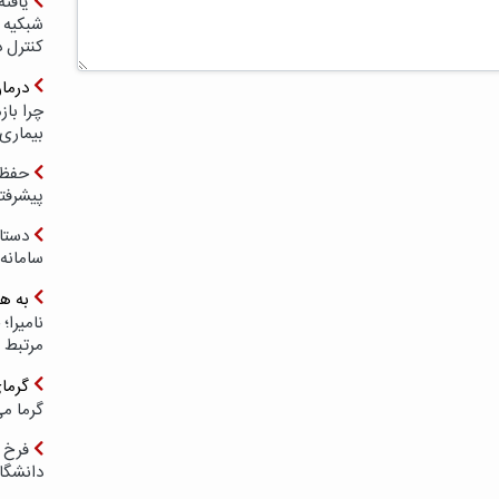
یافته
شبکیه چ
کنترل 
درما
چرا با
بیماری
حفظ ب
پیشرفت
دستا
سامانه
به ه
مرتبط 
گرما
گرما می
فرخ 
دانشگا