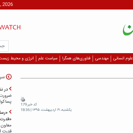
یکشنبه، ۱۸ م
علوم انسانی
مهندسی
فناوری‌های همگرا
سیاست علم
انرژی و محیط زیست
سر
در ن
ضرورت 
پسا‌کوا
کد خبر:179
یکشنبه، ۱۹ اردیبهشت، ۱۳۹۵ | 18:36
«رسان
«قدرت‌
معاون 
قدرت ار