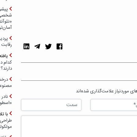
پیشر
شخصی‌س
«نئوآنت
آسان‌تر
رقابت 
یافته
کدام د
دارند؟
درخش
مصنوعی
ی موردنیاز علامت‌گذاری شده‌اند
نادر 
«اسطور
با ت
طراحی 
مولکول