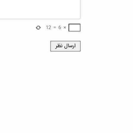
12
=
6
×