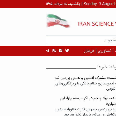
رداد، ۱۴۰۵ | Sunday, 9 August , 2026
کشاورزی
فن‌بازار
خط خبرها
شست مشترک افشین و همتی بررسی شد
ایمن‌سازی نظام بانکی با رمزنگاری‌های
نتومی
ه»، نهاد پنجم در اکوسیستم پارادایم
بنیان»
علمی رئیس جمهور: قدرت فناورانه، بدون
تباطی و رسانه، پایدار نخواهد بود