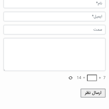
14
=
+
7