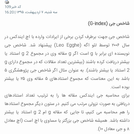
کد خبر:109
سه شنبه، ۷ اردیبهشت، ۱۳۹۵ | 16:20
شاخص جی (G-index)
شاخص جی جهت برطرف کردن برخی از ایرادات وارده با اچ ایندکس در
سال ۲۰۰۶ توسط لئو اگه (Leo Egghe) پیشنهاد شد. شاخص جی
نویسنده ای برابر با g است اگر g مقاله وی در مجموع g 2 استناد یا
بیشتر دریافت کرده باشند (بیشترین تعداد مقالات که در مجموع دارای g
2 استناد یا بیشتر باشند). به عنوان مثال اگر شاخص جی پژوهشگری ۵
باشد به این معناست که مجموع استنادهای ۵ مقاله وی ۲۵ یا بیشتر
بوده است.
برای محاسبه جی ایندکس مقاله ها را به ترتیب تعداد استنادهای
دریافتی به صورت نزولی مرتب می کنیم. در ستون دیگر مجموع استنادها
را هم محاسبه می کنیم، تا جایی که مقاله g ام g 2 استناد یا بیشتر
داشته باشد. همیشه شاخص جی بزرگتر یا مساوی با اچ است (اچ معادل
۸ و جی معادل ۱۰).