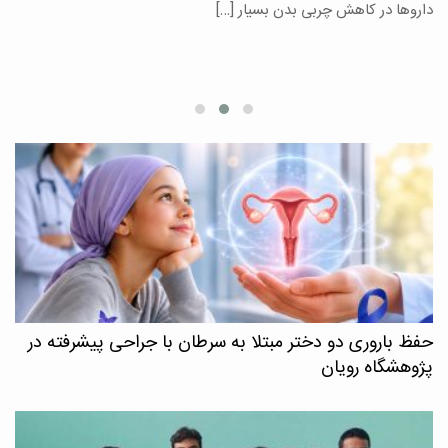
یر
داروها در کاهش چربی بدن بسیار […]
ان
حفظ باروری دو دختر مبتلا به سرطان با جراحی پیشرفته در
پژوهشگاه رویان