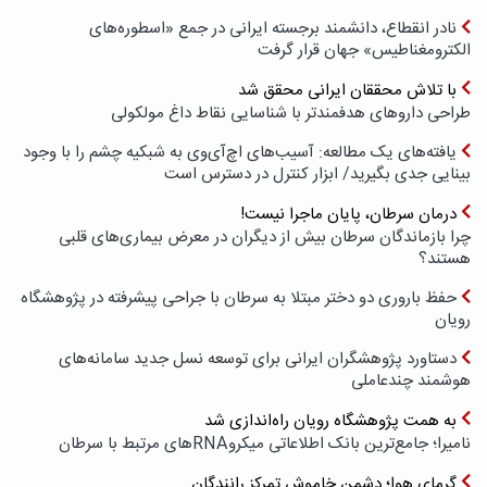
نادر انقطاع، دانشمند برجسته ایرانی در جمع «اسطوره‌های
الکترومغناطیس» جهان قرار گرفت
با تلاش محققان ایرانی محقق شد
طراحی داروهای هدفمندتر با شناسایی نقاط داغ مولکولی
یافته‌های یک مطالعه: آسیب‌های اچ‌آی‌وی به شبکیه چشم را با وجود
بینایی جدی بگیرید/ ابزار کنترل در دسترس است
درمان سرطان، پایان ماجرا نیست!
چرا بازماندگان سرطان بیش از دیگران در معرض بیماری‌های قلبی
هستند؟
حفظ باروری دو دختر مبتلا به سرطان با جراحی پیشرفته در پژوهشگاه
رویان
دستاورد پژوهشگران ایرانی برای توسعه نسل جدید سامانه‌های
هوشمند چندعاملی
به همت پژوهشگاه رویان راه‌اندازی شد
نامیرا؛ جامع‌ترین بانک اطلاعاتی میکروRNAهای مرتبط با سرطان
گرمای هوا؛ دشمن خاموش تمرکز رانندگان