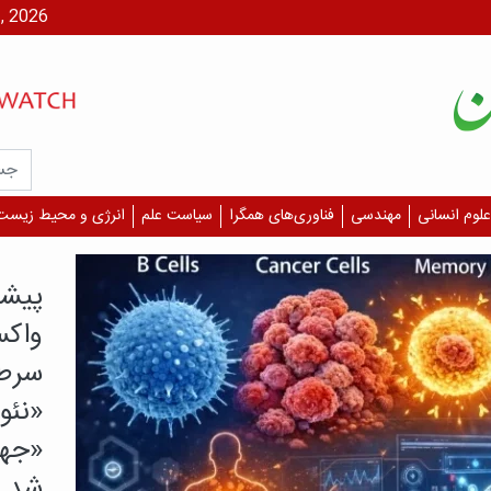
یکشنبه، ۱۸ م
علوم انسانی
مهندسی
فناوری‌های همگرا
سیاست علم
انرژی و محیط زیست
یافته م
کدام
بیشت
دارن
بررسی‌
همه دا