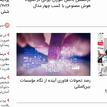
درخشش دانش آموزان ایرانی در المپیاد
پردیس
هوش مصنوعی با کسب چهار مدال
۲۶
شش حو
سر
در ن
ضرورت 
پسا‌کوا
«رسان
«قدرت‌
معاون 
قدرت ار
پیشر
رصد تحولات فناوری آینده از نگاه مؤسسات
شخصی‌س
بین‌المللی
«نئوآنت
؟
آسان‌تر
رقابت 