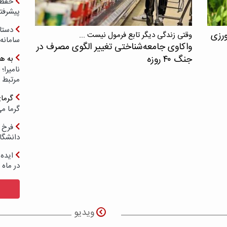
حفظ ب
پیشرفت
دستا
ورزی
وقتی زندگی دیگر تابع فرمول نیست ...
سامانه
واکاوی جامعه‌شناختی تغییر الگوی مصرف در
جنگ ۴۰ روزه
به ه
مرتبط 
گرما
گرما می
فرخ 
دانشگا
ایده 
در ماه 
ویدیو