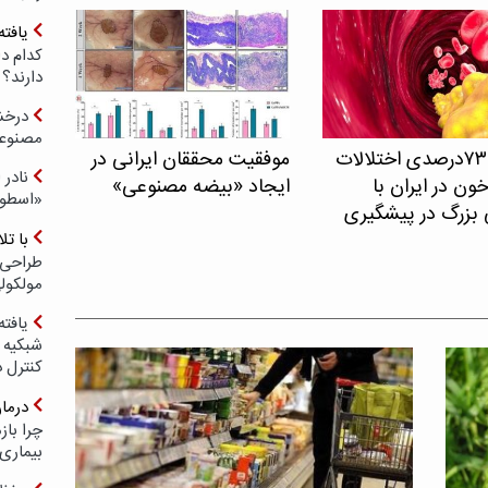
یافته
کدام د
دارند؟
درخش
مصنوعی
شیوع ۷۳درصدی اختلالات
موفقیت محققان ایرانی در
نادر 
ون در ایران با
ایجاد «بیضه مصنوعی»
«اسطور
 بزرگ در پیشگیری
با ت
طراحی 
مولکول
یافته
شبکیه چ
کنترل 
درما
چرا با
بیماری