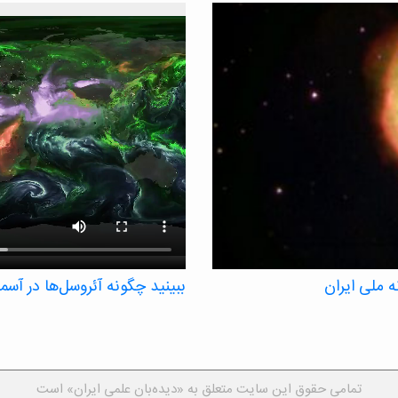
 ملی ایران
ببینید چگونه آئروسل‌ها در آس
یک تصویرسازی ناسا، آئروسل‌ها، ذرات
زمانی شش هفته‌ای ردیابی می‌کند.
ذرات ریزی که می‌توانند بر دمای جها
و غبار و آئروسل‌های نمک دریا – ه
تمامی حقوق این سایت متعلق به «دیده‌بان علمی ایران» است