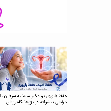
های دقیق‌تر و کم‌عارضه‌تر را
حفظ باروری دو دختر مبتلا به سرطان با
جراحی پیشرفته در پژوهشگاه رویان