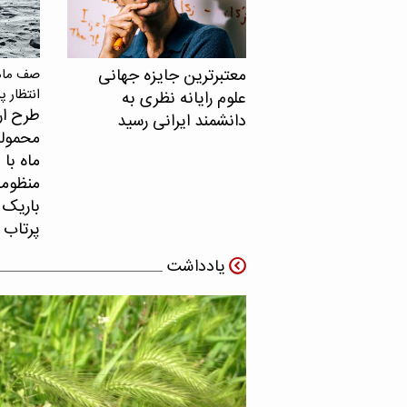
معتبرترین جایزه جهانی
صف ماهو
انتظار پ
علوم رایانه نظری به
طرح ار
دانشمند ایرانی رسید
محموله
ماه با 
منظومه 
باریک ب
پرتاب 
یادداشت