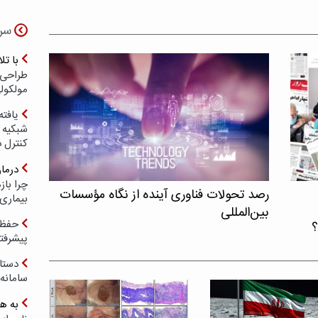
سر
با ت
طراحی 
مولکول
یافته
شبکیه چ
کنترل 
درما
چرا با
رصد تحولات فناوری آینده از نگاه مؤسسات
بیماری
بین‌المللی
حفظ ب
؟
پیشرفت
دستا
سامانه
به ه