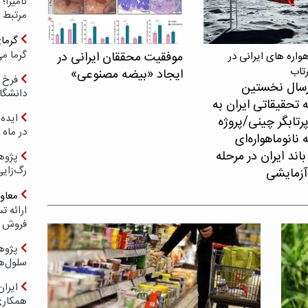
مرتبط 
گرما
گرما می
موفقیت محققان ایرانی در
اره های ایرانی در
رتاب
ایجاد «بیضه مصنوعی»
فرخ 
سال نخستین
دانشگا
 تحقیقاتی ایران به
ایده 
پرتابگر چینی/پروژه
در ماه 
نانوماهواره‌ای
اند ایران در مرحله
پژوه
رگ‌زای
آزمایشی
معاو
فروش د
پژوهش
سلول‌ه
ایرا
همکار