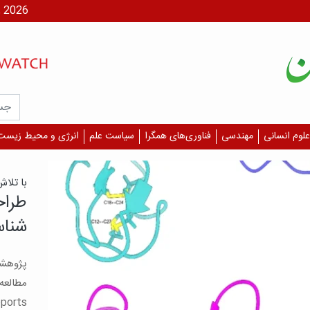
شنبه، ۱۷ مر
علوم انسانی
مهندسی
فناوری‌های همگرا
سیاست علم
انرژی و محیط زیست
یافت
آسیب
چشم 
بگیر
است