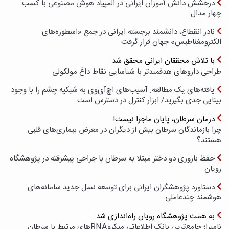
درخشش دانش آموزان ایرانی در المپیاد هوش مصنوعی با کسب
چهار مدال
نادر انقطاع، دانشمند برجسته ایرانی در جمع «اسطوره‌های
الکترومغناطیس» جهان قرار گرفت
با تلاش محققان ایرانی محقق شد
طراحی داروهای هدفمندتر با شناسایی نقاط داغ مولکولی
یافته‌های یک مطالعه: آسیب‌های اچ‌آی‌وی به شبکیه چشم را با وجود
بینایی جدی بگیرید/ ابزار کنترل در دسترس است
درمان سرطان، پایان ماجرا نیست!
چرا بازماندگان سرطان بیش از دیگران در معرض بیماری‌های قلبی
هستند؟
حفظ باروری دو دختر مبتلا به سرطان با جراحی پیشرفته در پژوهشگاه
رویان
دستاورد پژوهشگران ایرانی برای توسعه نسل جدید سامانه‌های
هوشمند چندعاملی
به همت پژوهشگاه رویان راه‌اندازی شد
نامیرا؛ جامع‌ترین بانک اطلاعاتی میکروRNAهای مرتبط با سرطان