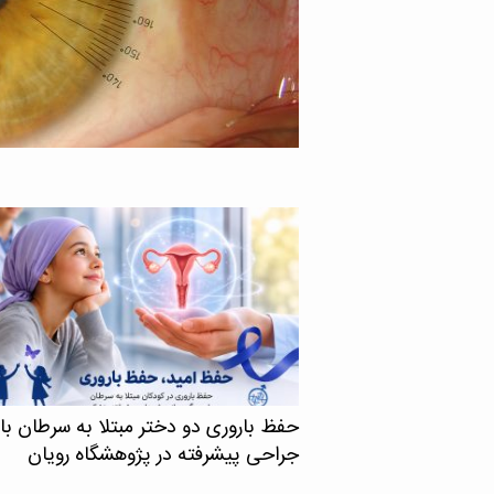
های دقیق‌تر و کم‌عارضه‌تر را
حفظ باروری دو دختر مبتلا به سرطان با
جراحی پیشرفته در پژوهشگاه رویان