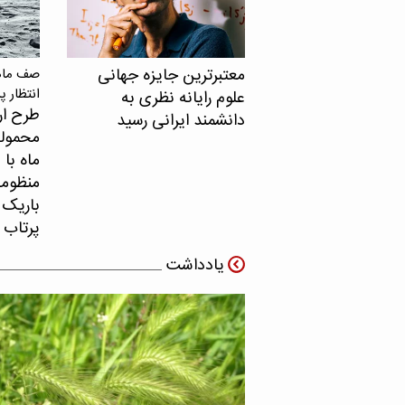
معتبرترین جایزه جهانی
صف ماهو
انتظار پ
علوم رایانه نظری به
طرح ار
دانشمند ایرانی رسید
محموله
ماه با 
منظومه 
باریک ب
پرتاب 
یادداشت