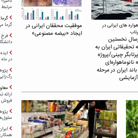
مرتبط 
گرما
گرما می
موفقیت محققان ایرانی در
اره های ایرانی در
رتاب
ایجاد «بیضه مصنوعی»
فرخ 
سال نخستین
دانشگا
 تحقیقاتی ایران به
ایده 
پرتابگر چینی/پروژه
در ماه 
نانوماهواره‌ای
اند ایران در مرحله
پژوه
رگ‌زای
آزمایشی
معاو
فروش د
پژوهش
سلول‌ه
ایرا
همکار