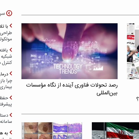
سر
با ت
طراحی 
مولکول
یافته
شبکیه چ
کنترل 
درما
چرا با
رصد تحولات فناوری آینده از نگاه مؤسسات
بیماری
بین‌المللی
حفظ ب
؟
پیشرفت
دستا
سامانه
به ه