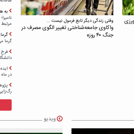
سامانه
به ه
ورزی
وقتی زندگی دیگر تابع فرمول نیست ...
مرتبط 
واکاوی جامعه‌شناختی تغییر الگوی مصرف در
جنگ ۴۰ روزه
گرما
گرما می
فرخ 
دانشگا
ایده 
در ماه 
پژوه
رگ‌زای
ویدیو