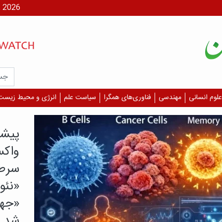
شنبه، ۱۷ مر
علوم انسانی
مهندسی
فناوری‌های همگرا
سیاست علم
انرژی و محیط زیست
یافته م
کدام
بیشت
دارن
بررسی‌
همه دا