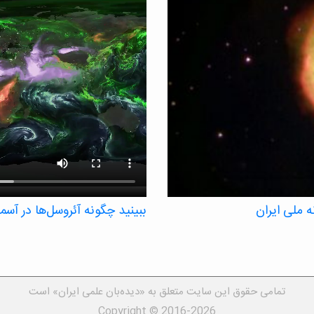
 ملی ایران
ببینید چگونه آئروسل‌ها در آس
یک تصویرسازی ناسا، آئروسل‌ها، ذرات
زمانی شش هفته‌ای ردیابی می‌کند.
ذرات ریزی که می‌توانند بر دمای جها
و غبار و آئروسل‌های نمک دریا – ه
تمامی حقوق این سایت متعلق به «دیده‌بان علمی ایران» است
است، توده‌های منطقه‌ای تشکیل می‌
Copyright © 2016-2026