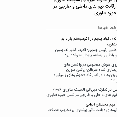
 در تدارک میزبانی المپیک فناوری
۲۰/ رقابت تیم های داخلی و خارجی در
زه فناوری
خط خبرها
ه»، نهاد پنجم در اکوسیستم پارادایم
بنیان»
علمی رئیس جمهور: قدرت فناورانه، بدون
تباطی و رسانه، پایدار نخواهد بود
وی هوش مصنوعی در واکسن‌های
ازی شده سرطان: یافتن سوزن
ی‌ژن‌ها» در انبار کاه «جهش‌های ژنتیکی»
 شد
پردیس در تدارک میزبانی المپیک فناوری ۲۰۲۶/
تیم های داخلی و خارجی در شش حوزه فناوری
 مهم محققان ایرانی
اروهای دیابت تاثیر بیشتری بر تخریب عضلات