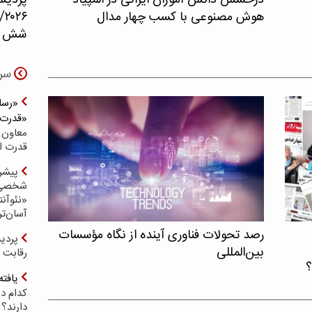
درخشش دانش آموزان ایرانی در المپیاد
پردیس
هوش مصنوعی با کسب چهار مدال
۲۶
شش حو
سر
«رسان
«قدرت‌
معاون 
قدرت ار
پیشر
شخصی‌س
«نئوآنت
آسان‌تر
رصد تحولات فناوری آینده از نگاه مؤسسات
بین‌المللی
رقابت 
؟
یافته
کدام د
دارند؟