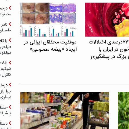
درخش
مصنوعی
نادر 
«اسطور
با ت
شیوع ۷۳درصدی اختلالات
موفقیت محققان ایرانی در
طراحی 
ون در ایران با
ایجاد «بیضه مصنوعی»
مولکول
 بزرگ در پیشگیری
یافته
شبکیه چ
کنترل 
درما
چرا با
بیماری
حفظ ب
پیشرفت
دستا