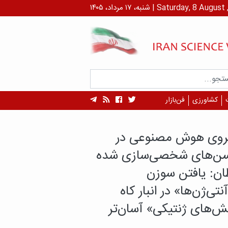
داد، ۱۴۰۵ | Saturday, 8 August , 2026
کشاورزی
فن‌بازار
هم محققان ایرانی
 داروهای دیابت تاثیر
ری بر تخریب عضلات
د؟
های جدید محققان ایرانی نشان می‌دهد که
روهای دیابت به یک شکل بر بدن تأثیر