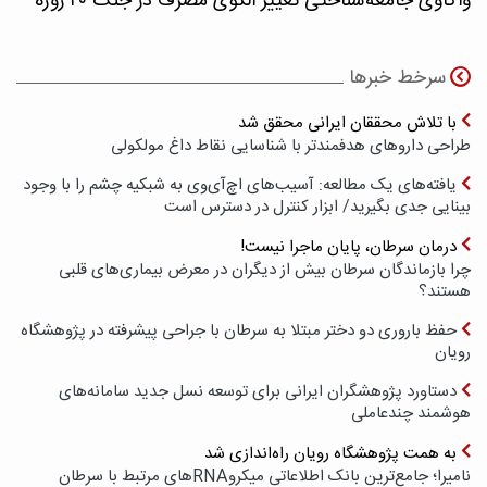
واکاوی جامعه‌شناختی تغییر الگوی مصرف در جنگ ۴۰ روزه
سرخط خبرها
با تلاش محققان ایرانی محقق شد
طراحی داروهای هدفمندتر با شناسایی نقاط داغ مولکولی
یافته‌های یک مطالعه: آسیب‌های اچ‌آی‌وی به شبکیه چشم را با وجود
بینایی جدی بگیرید/ ابزار کنترل در دسترس است
درمان سرطان، پایان ماجرا نیست!
چرا بازماندگان سرطان بیش از دیگران در معرض بیماری‌های قلبی
هستند؟
حفظ باروری دو دختر مبتلا به سرطان با جراحی پیشرفته در پژوهشگاه
رویان
دستاورد پژوهشگران ایرانی برای توسعه نسل جدید سامانه‌های
هوشمند چندعاملی
به همت پژوهشگاه رویان راه‌اندازی شد
نامیرا؛ جامع‌ترین بانک اطلاعاتی میکروRNAهای مرتبط با سرطان