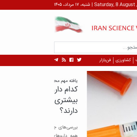
داد، ۱۴۰۵ | Saturday, 8 August , 2026
کشاورزی
فن‌بازار
هم محققان ایرانی
 داروهای دیابت تاثیر
ری بر تخریب عضلات
د؟
های جدید محققان ایرانی نشان می‌دهد که
روهای دیابت به یک شکل بر بدن تأثیر