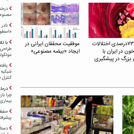
درخش
مصنوعی
نادر 
«اسطور
با ت
شیوع ۷۳درصدی اختلالات
موفقیت محققان ایرانی در
طراحی 
ون در ایران با
ایجاد «بیضه مصنوعی»
مولکول
 بزرگ در پیشگیری
یافته
شبکیه چ
کنترل 
درما
چرا با
بیماری
حفظ ب
پیشرفت
دستا