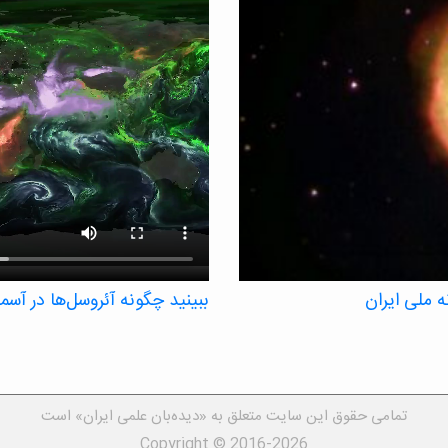
 ملی ایران
ببینید چگونه آئروسل‌ها در آس
یک تصویرسازی ناسا، آئروسل‌ها، ذرات
زمانی شش هفته‌ای ردیابی می‌کند.
ذرات ریزی که می‌توانند بر دمای جها
و غبار و آئروسل‌های نمک دریا – ه
تمامی حقوق این سایت متعلق به «دیده‌بان علمی ایران» است
است، توده‌های منطقه‌ای تشکیل می‌
Copyright © 2016-2026