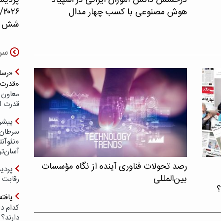
درخشش دانش آموزان ایرانی در المپیاد
پردیس
هوش مصنوعی با کسب چهار مدال
۲۶
شش حو
سر
«رسان
«قدرت‌
معاون 
قدرت ار
پیشر
سرطان 
«نئوآنت
آسان‌تر
رصد تحولات فناوری آینده از نگاه مؤسسات
بین‌المللی
رقابت 
؟
یافته
کدام د
دارند؟