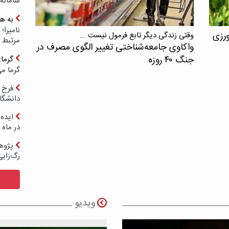
سامانه
به ه
ورزی
وقتی زندگی دیگر تابع فرمول نیست ...
مرتبط 
واکاوی جامعه‌شناختی تغییر الگوی مصرف در
جنگ ۴۰ روزه
گرما
گرما می
فرخ 
دانشگا
ایده 
در ماه 
پژوه
رگ‌زای
ویدیو