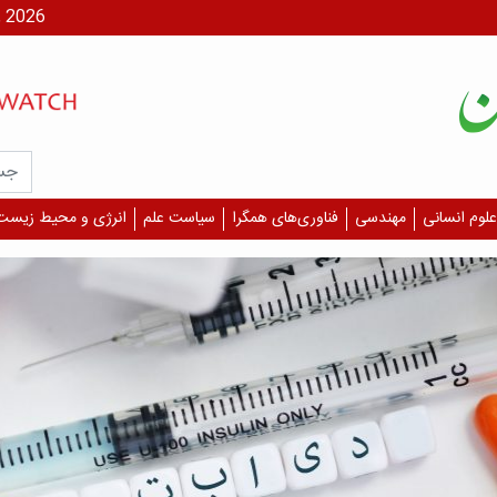
شنبه، ۱۷ مر
علوم انسانی
مهندسی
فناوری‌های همگرا
سیاست علم
انرژی و محیط زیست
یافته م
کدام
بیشت
دارن
بررسی‌
همه دا