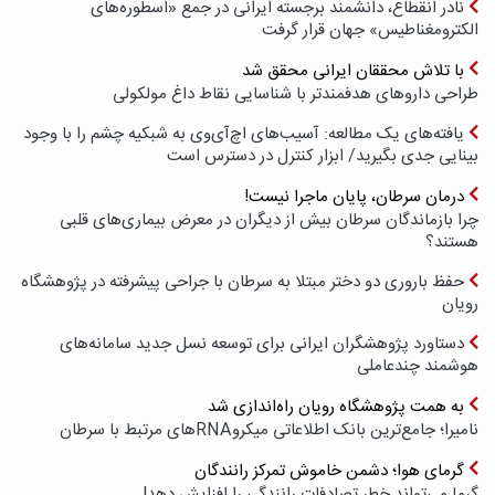
نادر انقطاع، دانشمند برجسته ایرانی در جمع «اسطوره‌های
الکترومغناطیس» جهان قرار گرفت
با تلاش محققان ایرانی محقق شد
طراحی داروهای هدفمندتر با شناسایی نقاط داغ مولکولی
یافته‌های یک مطالعه: آسیب‌های اچ‌آی‌وی به شبکیه چشم را با وجود
بینایی جدی بگیرید/ ابزار کنترل در دسترس است
درمان سرطان، پایان ماجرا نیست!
چرا بازماندگان سرطان بیش از دیگران در معرض بیماری‌های قلبی
هستند؟
حفظ باروری دو دختر مبتلا به سرطان با جراحی پیشرفته در پژوهشگاه
رویان
دستاورد پژوهشگران ایرانی برای توسعه نسل جدید سامانه‌های
هوشمند چندعاملی
به همت پژوهشگاه رویان راه‌اندازی شد
نامیرا؛ جامع‌ترین بانک اطلاعاتی میکروRNAهای مرتبط با سرطان
گرمای هوا؛ دشمن خاموش تمرکز رانندگان
گرما می‌تواند خطر تصادفات رانندگی را افزایش دهد!