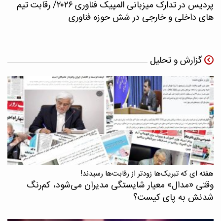
پردیس در تدارک میزبانی المپیک فناوری ۲۰۲۶/ رقابت تیم
های داخلی و خارجی در شش حوزه فناوری
گزارش و تحلیل
هفته ای که تبریک‌ها زودتر از رقابت‌ها رسیدند!
وقتی «مدال‌» معیار شایستگی مدیران می‌شود، کم‌رنگ
شدنش به پای کیست؟