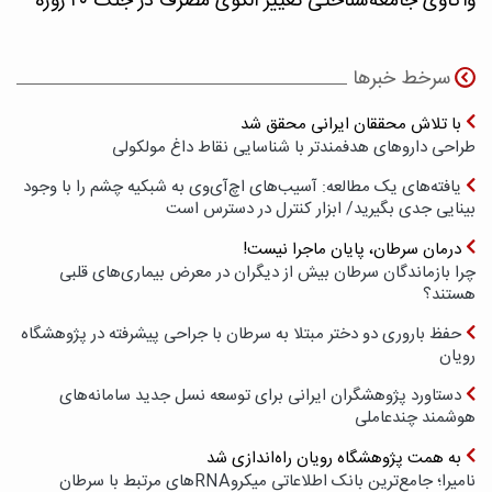
واکاوی جامعه‌شناختی تغییر الگوی مصرف در جنگ ۴۰ روزه
سرخط خبرها
با تلاش محققان ایرانی محقق شد
طراحی داروهای هدفمندتر با شناسایی نقاط داغ مولکولی
یافته‌های یک مطالعه: آسیب‌های اچ‌آی‌وی به شبکیه چشم را با وجود
بینایی جدی بگیرید/ ابزار کنترل در دسترس است
درمان سرطان، پایان ماجرا نیست!
چرا بازماندگان سرطان بیش از دیگران در معرض بیماری‌های قلبی
هستند؟
حفظ باروری دو دختر مبتلا به سرطان با جراحی پیشرفته در پژوهشگاه
رویان
دستاورد پژوهشگران ایرانی برای توسعه نسل جدید سامانه‌های
هوشمند چندعاملی
به همت پژوهشگاه رویان راه‌اندازی شد
نامیرا؛ جامع‌ترین بانک اطلاعاتی میکروRNAهای مرتبط با سرطان