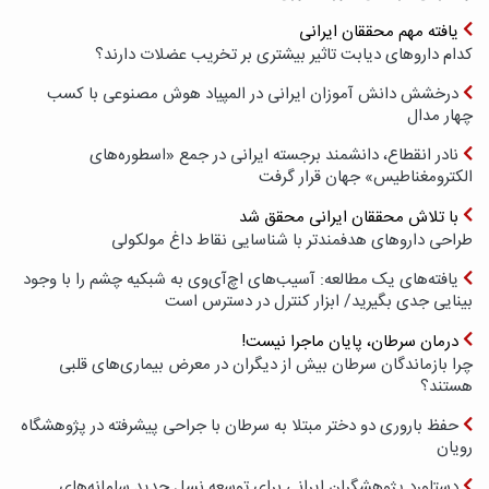
یافته مهم محققان ایرانی
کدام داروهای دیابت تاثیر بیشتری بر تخریب عضلات دارند؟
درخشش دانش آموزان ایرانی در المپیاد هوش مصنوعی با کسب
چهار مدال
نادر انقطاع، دانشمند برجسته ایرانی در جمع «اسطوره‌های
الکترومغناطیس» جهان قرار گرفت
با تلاش محققان ایرانی محقق شد
طراحی داروهای هدفمندتر با شناسایی نقاط داغ مولکولی
یافته‌های یک مطالعه: آسیب‌های اچ‌آی‌وی به شبکیه چشم را با وجود
بینایی جدی بگیرید/ ابزار کنترل در دسترس است
درمان سرطان، پایان ماجرا نیست!
چرا بازماندگان سرطان بیش از دیگران در معرض بیماری‌های قلبی
هستند؟
حفظ باروری دو دختر مبتلا به سرطان با جراحی پیشرفته در پژوهشگاه
رویان
دستاورد پژوهشگران ایرانی برای توسعه نسل جدید سامانه‌های