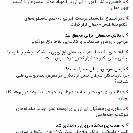
درخشش دانش آموزان ایرانی در المپیاد هوش مصنوعی با کسب
چهار مدال
نادر انقطاع، دانشمند برجسته ایرانی در جمع «اسطوره‌های
الکترومغناطیس» جهان قرار گرفت
با تلاش محققان ایرانی محقق شد
طراحی داروهای هدفمندتر با شناسایی نقاط داغ مولکولی
یافته‌های یک مطالعه: آسیب‌های اچ‌آی‌وی به شبکیه چشم را با وجود
بینایی جدی بگیرید/ ابزار کنترل در دسترس است
درمان سرطان، پایان ماجرا نیست!
چرا بازماندگان سرطان بیش از دیگران در معرض بیماری‌های قلبی
هستند؟
حفظ باروری دو دختر مبتلا به سرطان با جراحی پیشرفته در پژوهشگاه
رویان
دستاورد پژوهشگران ایرانی برای توسعه نسل جدید سامانه‌های
هوشمند چندعاملی
به همت پژوهشگاه رویان راه‌اندازی شد
نامیرا؛ جامع‌ترین بانک اطلاعاتی میکروRNAهای مرتبط با سرطان