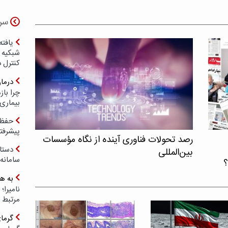
سر
یافته
شبکیه چ
کنترل 
درما
چرا با
بیماری
حفظ ب
پیشرفت
رصد تحولات فناوری آینده از نگاه مؤسسات
دستا
بین‌المللی
سامانه
؟
به ه
مرتبط 
گرما