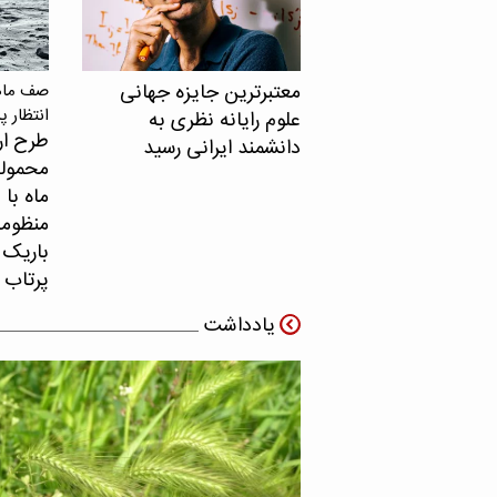
معتبرترین جایزه جهانی
صف ماهو
انتظار پ
علوم رایانه نظری به
طرح ار
دانشمند ایرانی رسید
محموله
ماه با 
منظومه 
باریک ب
پرتاب 
یادداشت