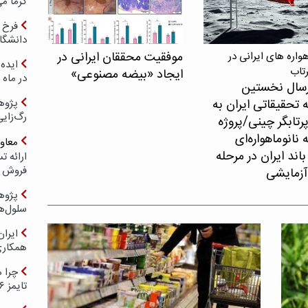
گرما می
فرخ 
دانشگا
موفقیت محققان ایرانی در
اره های ایرانی در
ایده 
رتاب
ایجاد «بیضه مصنوعی»
در ماه 
سال نخستین
 تحقیقاتی ایران به
پژوه
رگ‌زای
پرتابگر چینی/پروژه
نانوماهواره‌ای
معاو
اند ایران در مرحله
فروش د
آزمایشی
پژوهش
سلول‌ه
ایرا
همکار
چرا ه
تایمز ۲۰۲۶ حضور ندارد؟