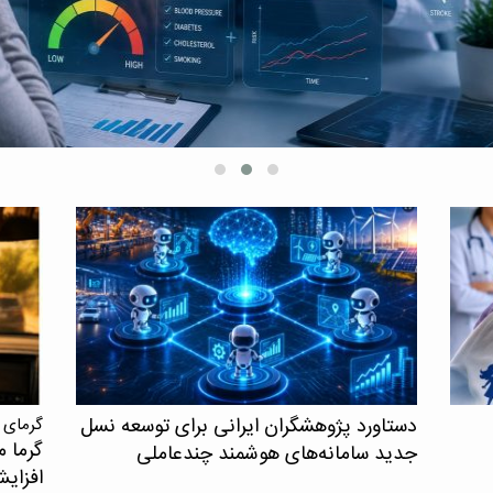
قلبی‌عر
و مرگ د
دستاورد پژوهشگران ایرانی برای توسعه نسل
گرمای 
گرما م
جدید سامانه‌های هوشمند چندعاملی
افزای