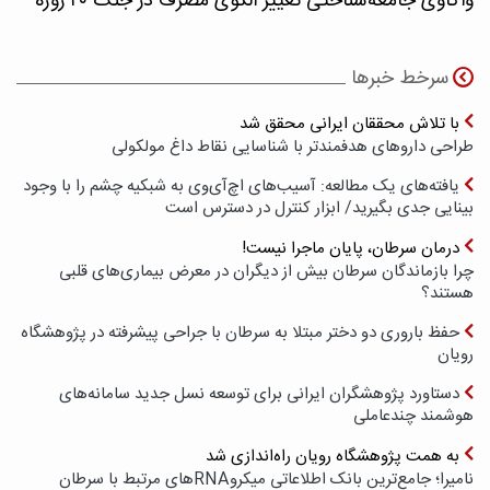
واکاوی جامعه‌شناختی تغییر الگوی مصرف در جنگ ۴۰ روزه
سرخط خبرها
با تلاش محققان ایرانی محقق شد
طراحی داروهای هدفمندتر با شناسایی نقاط داغ مولکولی
یافته‌های یک مطالعه: آسیب‌های اچ‌آی‌وی به شبکیه چشم را با وجود
بینایی جدی بگیرید/ ابزار کنترل در دسترس است
درمان سرطان، پایان ماجرا نیست!
چرا بازماندگان سرطان بیش از دیگران در معرض بیماری‌های قلبی
هستند؟
حفظ باروری دو دختر مبتلا به سرطان با جراحی پیشرفته در پژوهشگاه
رویان
دستاورد پژوهشگران ایرانی برای توسعه نسل جدید سامانه‌های
هوشمند چندعاملی
به همت پژوهشگاه رویان راه‌اندازی شد
نامیرا؛ جامع‌ترین بانک اطلاعاتی میکروRNAهای مرتبط با سرطان