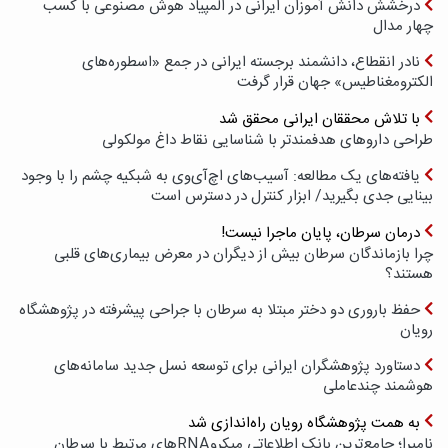
درخشش دانش آموزان ایرانی در المپیاد هوش مصنوعی با کسب
چهار مدال
نادر انقطاع، دانشمند برجسته ایرانی در جمع «اسطوره‌های
الکترومغناطیس» جهان قرار گرفت
با تلاش محققان ایرانی محقق شد
طراحی داروهای هدفمندتر با شناسایی نقاط داغ مولکولی
یافته‌های یک مطالعه: آسیب‌های اچ‌آی‌وی به شبکیه چشم را با وجود
بینایی جدی بگیرید/ ابزار کنترل در دسترس است
درمان سرطان، پایان ماجرا نیست!
چرا بازماندگان سرطان بیش از دیگران در معرض بیماری‌های قلبی
هستند؟
حفظ باروری دو دختر مبتلا به سرطان با جراحی پیشرفته در پژوهشگاه
رویان
دستاورد پژوهشگران ایرانی برای توسعه نسل جدید سامانه‌های
هوشمند چندعاملی
به همت پژوهشگاه رویان راه‌اندازی شد
نامیرا؛ جامع‌ترین بانک اطلاعاتی میکروRNAهای مرتبط با سرطان