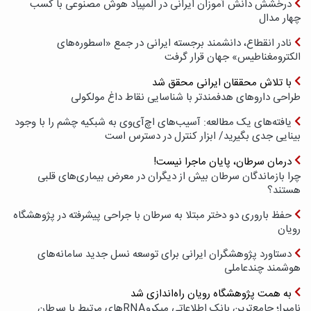
درخشش دانش آموزان ایرانی در المپیاد هوش مصنوعی با کسب
چهار مدال
نادر انقطاع، دانشمند برجسته ایرانی در جمع «اسطوره‌های
الکترومغناطیس» جهان قرار گرفت
با تلاش محققان ایرانی محقق شد
طراحی داروهای هدفمندتر با شناسایی نقاط داغ مولکولی
یافته‌های یک مطالعه: آسیب‌های اچ‌آی‌وی به شبکیه چشم را با وجود
بینایی جدی بگیرید/ ابزار کنترل در دسترس است
درمان سرطان، پایان ماجرا نیست!
چرا بازماندگان سرطان بیش از دیگران در معرض بیماری‌های قلبی
هستند؟
حفظ باروری دو دختر مبتلا به سرطان با جراحی پیشرفته در پژوهشگاه
رویان
دستاورد پژوهشگران ایرانی برای توسعه نسل جدید سامانه‌های
هوشمند چندعاملی
به همت پژوهشگاه رویان راه‌اندازی شد
نامیرا؛ جامع‌ترین بانک اطلاعاتی میکروRNAهای مرتبط با سرطان