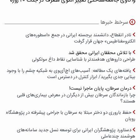
واکاوی جامعه‌شناختی تغییر الگوی مصرف در جنگ ۴۰ روزه
سرخط خبرها
نادر انقطاع، دانشمند برجسته ایرانی در جمع «اسطوره‌های
الکترومغناطیس» جهان قرار گرفت
با تلاش محققان ایرانی محقق شد
طراحی داروهای هدفمندتر با شناسایی نقاط داغ مولکولی
یافته‌های یک مطالعه: آسیب‌های اچ‌آی‌وی به شبکیه چشم را با وجود
بینایی جدی بگیرید/ ابزار کنترل در دسترس است
درمان سرطان، پایان ماجرا نیست!
چرا بازماندگان سرطان بیش از دیگران در معرض بیماری‌های قلبی
هستند؟
حفظ باروری دو دختر مبتلا به سرطان با جراحی پیشرفته در پژوهشگاه
رویان
دستاورد پژوهشگران ایرانی برای توسعه نسل جدید سامانه‌های
هوشمند چندعاملی