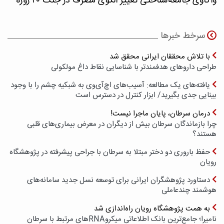
واکاوی جامعه‌شناختی تغییر الگوی مصرف در جنگ ۴۰ روزه
سرخط خبرها
با تلاش محققان ایرانی محقق شد
طراحی داروهای هدفمندتر با شناسایی نقاط داغ مولکولی
یافته‌های یک مطالعه: آسیب‌های اچ‌آی‌وی به شبکیه چشم را با وجود
بینایی جدی بگیرید/ ابزار کنترل در دسترس است
درمان سرطان، پایان ماجرا نیست!
چرا بازماندگان سرطان بیش از دیگران در معرض بیماری‌های قلبی
هستند؟
حفظ باروری دو دختر مبتلا به سرطان با جراحی پیشرفته در پژوهشگاه
رویان
دستاورد پژوهشگران ایرانی برای توسعه نسل جدید سامانه‌های
هوشمند چندعاملی
به همت پژوهشگاه رویان راه‌اندازی شد
نامیرا؛ جامع‌ترین بانک اطلاعاتی میکروRNAهای مرتبط با سرطان