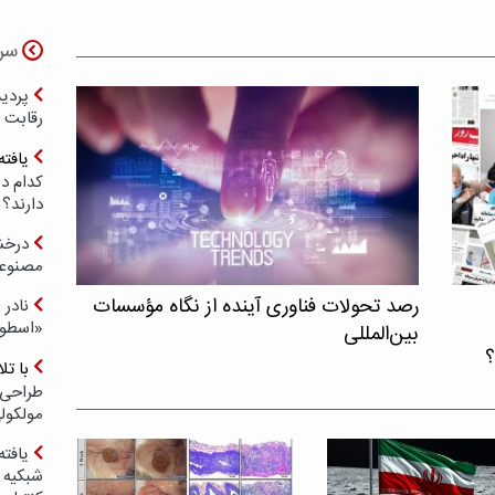
سر
رقابت 
یافته
کدام د
دارند؟
درخش
مصنوعی
رصد تحولات فناوری آینده از نگاه مؤسسات
نادر 
«اسطور
بین‌المللی
؟
با ت
طراحی 
مولکول
یافته
شبکیه چ