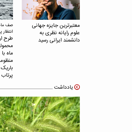
معتبرترین جایزه جهانی
صف ماهو
انتظار پ
علوم رایانه نظری به
طرح ار
دانشمند ایرانی رسید
محموله
ماه با 
منظومه 
باریک ب
پرتاب 
یادداشت