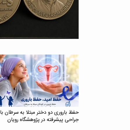
پنسیلوانیا، موفق به کسب عنوان «Legend of
Electromagn» در سال جاری از سوی انجمن
آنتن‌ها و انتشار امواج IEEE (IEEE AP-S) شد. به
حفظ باروری دو دختر مبتلا به سرطان با
جراحی پیشرفته در پژوهشگاه رویان