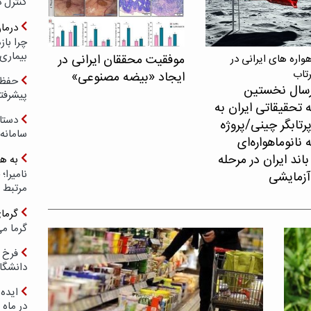
کنترل 
درما
چرا با
بیماری
موفقیت محققان ایرانی در
اره های ایرانی در
رتاب
ایجاد «بیضه مصنوعی»
حفظ ب
سال نخستین
پیشرفت
 تحقیقاتی ایران به
دستا
پرتابگر چینی/پروژه
سامانه
نانوماهواره‌ای
اند ایران در مرحله
به ه
آزمایشی
مرتبط 
گرما
گرما می
فرخ 
دانشگا
ایده 
در ماه 