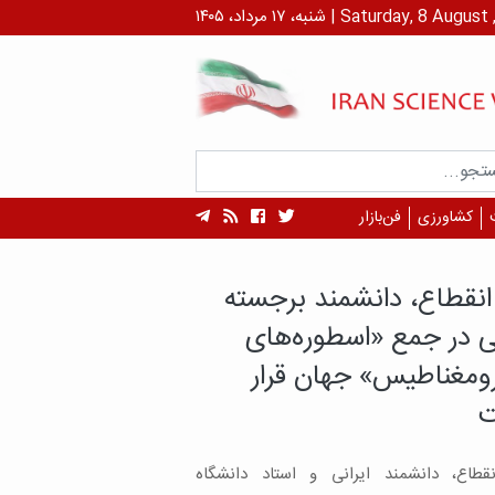
داد، ۱۴۰۵ | Saturday, 8 August , 2026
کشاورزی
فن‌بازار
ش محققان ایرانی محقق شد
ی داروهای هدفمندتر با
ایی نقاط داغ مولکولی
گران دانشگاه علوم پزشكي تهران طی
مطالعه‌ای که نتایج آن در مجله Scientific
Reports منتشر شده به یافته‌ای رسیده اند که