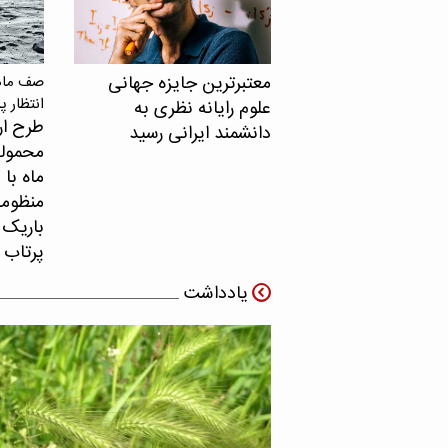
معتبرترین جایزه جهانی
صف ماهو
انتظار پ
علوم رایانه نظری به
طرح ار
دانشمند ایرانی رسید
محموله
ماه با 
منظومه 
باریک ب
پرتاب 
یادداشت