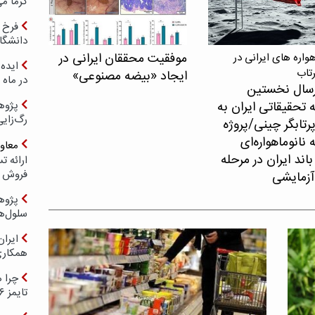
گرما می
فرخ 
دانشگا
موفقیت محققان ایرانی در
اره های ایرانی در
ایده 
رتاب
ایجاد «بیضه مصنوعی»
در ماه 
سال نخستین
 تحقیقاتی ایران به
پژوه
رگ‌زای
پرتابگر چینی/پروژه
نانوماهواره‌ای
معاو
اند ایران در مرحله
فروش د
آزمایشی
پژوهش
سلول‌ه
ایرا
همکار
چرا ه
تایمز ۲۰۲۶ حضور ندارد؟