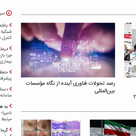
سر
یافته
شبکیه چ
کنترل 
درما
چرا با
بیماری
حفظ ب
پیشرفت
رصد تحولات فناوری آینده از نگاه مؤسسات
دستا
بین‌المللی
سامانه
؟
به ه
مرتبط 
گرما