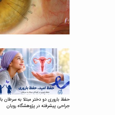
گاه علوم پزشکی تهران با
نشان می‌دهد اچ‌آی‌وی در
 ایمنی انسانی یا اچ‌آی‌وی
د، می‌تواند حتی زمانی […]
حفظ باروری دو دختر مبتلا به سرطان با
جراحی پیشرفته در پژوهشگاه رویان