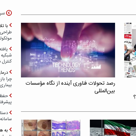
سر
با ت
طراحی 
مولکول
یافته
شبکیه چ
کنترل 
درما
چرا با
رصد تحولات فناوری آینده از نگاه مؤسسات
بیماری
بین‌المللی
حفظ ب
؟
پیشرفت
دستا
سامانه
به ه