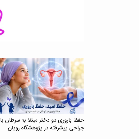
های دقیق‌تر و کم‌عارضه‌تر را
حفظ باروری دو دختر مبتلا به سرطان با
جراحی پیشرفته در پژوهشگاه رویان