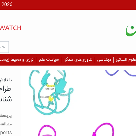
شنبه، ۱۷ مر
علوم انسانی
مهندسی
فناوری‌های همگرا
سیاست علم
انرژی و محیط زیست
یافت
آسیب
چشم 
بگیر
است