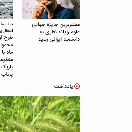
معتبرترین جایزه جهانی
صف ماهو
انتظار پ
علوم رایانه نظری به
طرح ار
دانشمند ایرانی رسید
محموله
ماه با 
منظومه 
باریک ب
پرتاب 
یادداشت