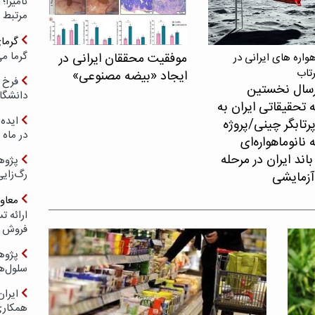
مرتبط 
گرما
گرما می
موفقیت محققان ایرانی در
اره های ایرانی در
رتاب
ایجاد «بیضه مصنوعی»
فرخ 
سال نخستین
دانشگا
 تحقیقاتی ایران به
ایده 
پرتابگر چینی/پروژه
در ماه 
نانوماهواره‌ای
اند ایران در مرحله
پژوه
رگ‌زای
آزمایشی
معاو
فروش د
پژوهش
سلول‌ه
ایرا
همکار