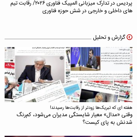
پردیس در تدارک میزبانی المپیک فناوری ۲۰۲۶/ رقابت تیم
های داخلی و خارجی در شش حوزه فناوری
گزارش و تحلیل
هفته ای که تبریک‌ها زودتر از رقابت‌ها رسیدند!
وقتی «مدال‌» معیار شایستگی مدیران می‌شود، کم‌رنگ
شدنش به پای کیست؟