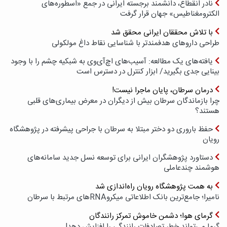
نادر انقطاع، دانشمند برجسته ایرانی در جمع «اسطوره‌های
الکترومغناطیس» جهان قرار گرفت
با تلاش محققان ایرانی محقق شد
طراحی داروهای هدفمندتر با شناسایی نقاط داغ مولکولی
یافته‌های یک مطالعه: آسیب‌های اچ‌آی‌وی به شبکیه چشم را با وجود
بینایی جدی بگیرید/ ابزار کنترل در دسترس است
درمان سرطان، پایان ماجرا نیست!
چرا بازماندگان سرطان بیش از دیگران در معرض بیماری‌های قلبی
هستند؟
حفظ باروری دو دختر مبتلا به سرطان با جراحی پیشرفته در پژوهشگاه
رویان
دستاورد پژوهشگران ایرانی برای توسعه نسل جدید سامانه‌های
هوشمند چندعاملی
به همت پژوهشگاه رویان راه‌اندازی شد
نامیرا؛ جامع‌ترین بانک اطلاعاتی میکروRNAهای مرتبط با سرطان
گرمای هوا؛ دشمن خاموش تمرکز رانندگان
گرما می‌تواند خطر تصادفات رانندگی را افزایش دهد!