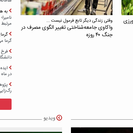
سامانه
به ه
ورزی
وقتی زندگی دیگر تابع فرمول نیست ...
مرتبط 
واکاوی جامعه‌شناختی تغییر الگوی مصرف در
جنگ ۴۰ روزه
گرما
گرما می
فرخ 
دانشگا
ایده 
در ماه 
پژوه
رگ‌زای
ویدیو