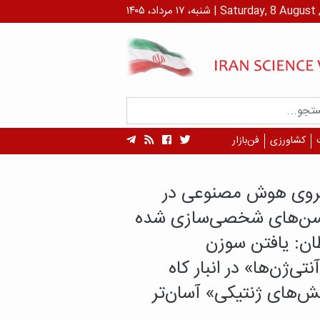
داد، ۱۴۰۵ | Saturday, 8 August , 2026
کشاورزی
فن‌بازار
هم محققان ایرانی
 داروهای دیابت تاثیر
ری بر تخریب عضلات
د؟
های جدید محققان ایرانی نشان می‌دهد که
روهای دیابت به یک شکل بر بدن تأثیر