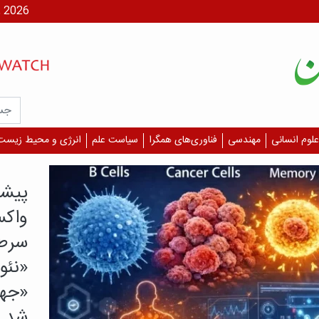
شنبه، ۱۷ مر
علوم انسانی
مهندسی
فناوری‌های همگرا
سیاست علم
انرژی و محیط زیست
یافته م
کدام
بیشت
دارن
بررسی‌
همه دا