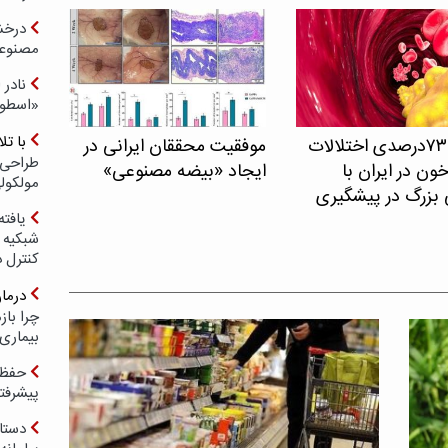
درخش
مصنوعی
نادر 
«اسطور
با ت
شیوع ۷۳درصدی اختلالات
موفقیت محققان ایرانی در
طراحی 
ون در ایران با
ایجاد «بیضه مصنوعی»
مولکول
 بزرگ در پیشگیری
یافته
شبکیه چ
کنترل 
درما
چرا با
بیماری
حفظ ب
پیشرفت
دستا