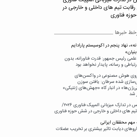
 در تدارک میزبانی المپیک فناوری
۲۰/ رقابت تیم های داخلی و خارجی در
زه فناوری
خط خبرها
ه»، نهاد پنجم در اکوسیستم پارادایم
بنیان»
علمی رئیس جمهور: قدرت فناورانه، بدون
تباطی و رسانه، پایدار نخواهد بود
وی هوش مصنوعی در واکسن‌های
ازی شده سرطان: یافتن سوزن
ی‌ژن‌ها» در انبار کاه «جهش‌های ژنتیکی»
 شد
پردیس در تدارک میزبانی المپیک فناوری ۲۰۲۶/
تیم های داخلی و خارجی در شش حوزه فناوری
 مهم محققان ایرانی
اروهای دیابت تاثیر بیشتری بر تخریب عضلات