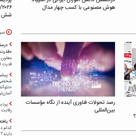
درخشش دانش آموزان ایرانی در المپیاد
پردیس
هوش مصنوعی با کسب چهار مدال
۲۶
شش حو
سر
«رسان
«قدرت‌
معاون 
قدرت ار
پیشر
شخصی‌س
«نئوآنت
آسان‌تر
رصد تحولات فناوری آینده از نگاه مؤسسات
بین‌المللی
رقابت 
؟
یافته
کدام د
دارند؟