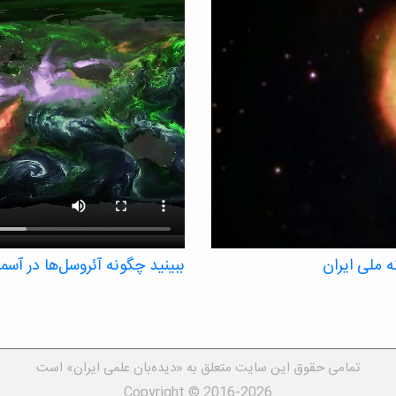
 ملی ایران
ببینید چگونه آئروسل‌ها در آس
یک تصویرسازی ناسا، آئروسل‌ها، ذرات
زمانی شش هفته‌ای ردیابی می‌کند.
ذرات ریزی که می‌توانند بر دمای جها
و غبار و آئروسل‌های نمک دریا – ه
تمامی حقوق این سایت متعلق به «دیده‌بان علمی ایران» است
است، توده‌های منطقه‌ای تشکیل می‌
Copyright © 2016-2026