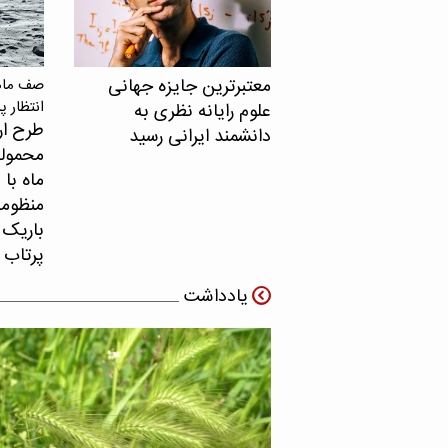
معتبرترین جایزه جهانی
صف ماهو
انتظار پ
علوم رایانه نظری به
طرح ار
دانشمند ایرانی رسید
محموله
ماه با 
منظومه 
باریک ب
پرتاب 
یادداشت