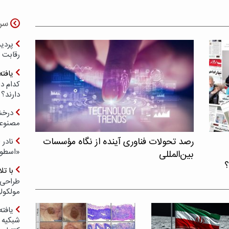
سر
رقابت 
یافته
کدام د
دارند؟
درخش
مصنوعی
رصد تحولات فناوری آینده از نگاه مؤسسات
نادر 
«اسطور
بین‌المللی
؟
با ت
طراحی 
مولکول
یافته
شبکیه چ