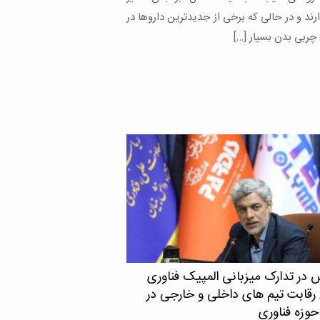
پنسیلوانیا، موفق به کسب عنوان «Legend of
Electromagnetics» در سال جاری از سوی انجمن
آنتن‌ها و انتشار امواج IEEE (IEEE AP-S) شد. به
 در تدارک میزبانی المپیک فناوری
۲۰/ رقابت تیم های داخلی و خارجی در
زه فناوری