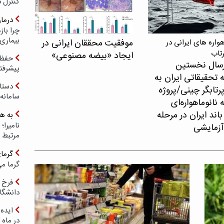
کنترل 
درما
چرا با
بیماری
موفقیت محققان ایرانی در
اره های ایرانی در
رتاب
ایجاد «بیضه مصنوعی»
حفظ ب
سال نخستین
پیشرفت
 تحقیقاتی ایران به
دستا
پرتابگر چینی/پروژه
سامانه
نانوماهواره‌ای
اند ایران در مرحله
به ه
آزمایشی
مرتبط 
گرما
گرما می
فرخ 
دانشگا
ایده 
در ماه 