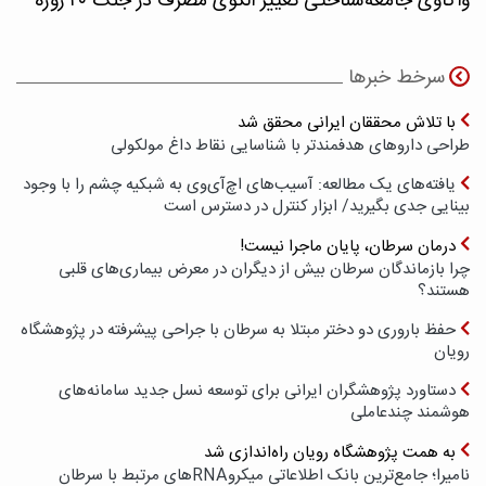
واکاوی جامعه‌شناختی تغییر الگوی مصرف در جنگ ۴۰ روزه
سرخط خبرها
با تلاش محققان ایرانی محقق شد
طراحی داروهای هدفمندتر با شناسایی نقاط داغ مولکولی
یافته‌های یک مطالعه: آسیب‌های اچ‌آی‌وی به شبکیه چشم را با وجود
بینایی جدی بگیرید/ ابزار کنترل در دسترس است
درمان سرطان، پایان ماجرا نیست!
چرا بازماندگان سرطان بیش از دیگران در معرض بیماری‌های قلبی
هستند؟
حفظ باروری دو دختر مبتلا به سرطان با جراحی پیشرفته در پژوهشگاه
رویان
دستاورد پژوهشگران ایرانی برای توسعه نسل جدید سامانه‌های
هوشمند چندعاملی
به همت پژوهشگاه رویان راه‌اندازی شد
نامیرا؛ جامع‌ترین بانک اطلاعاتی میکروRNAهای مرتبط با سرطان