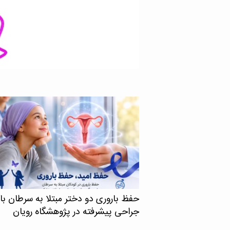
پنسیلوانیا، موفق به کسب عنوان «Legend of
Electromagn» در سال جاری از سوی انجمن
آنتن‌ها و انتشار امواج IEEE (IEEE AP-S) شد. به
حفظ باروری دو دختر مبتلا به سرطان با
جراحی پیشرفته در پژوهشگاه رویان