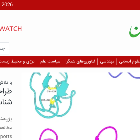
شنبه، ۱۷ مر
علوم انسانی
مهندسی
فناوری‌های همگرا
سیاست علم
انرژی و محیط زیست
با تلا
طراح
شناس
پژوهش