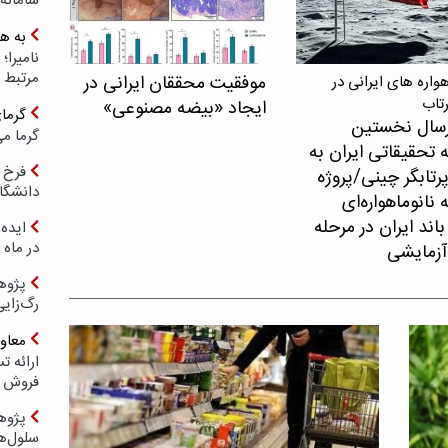
سامانه
به ه
مرتبط 
موفقیت محققان ایرانی در
اره های ایرانی در
رتاب
ایجاد «بیضه مصنوعی»
گرما
سال نخستین
گرما می
 تحقیقاتی ایران به
فرخ 
پرتابگر چینی/پروژه
دانشگا
نانوماهواره‌ای
اند ایران در مرحله
ایده 
در ماه 
آزمایشی
پژوه
رگ‌زای
معاو
فروش د
پژوهش
سلول‌ه