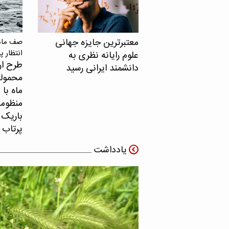
معتبرترین جایزه جهانی
صف ماهو
انتظار پ
علوم رایانه نظری به
طرح ار
دانشمند ایرانی رسید
محموله
ماه با 
منظومه 
باریک ب
پرتاب 
یادداشت