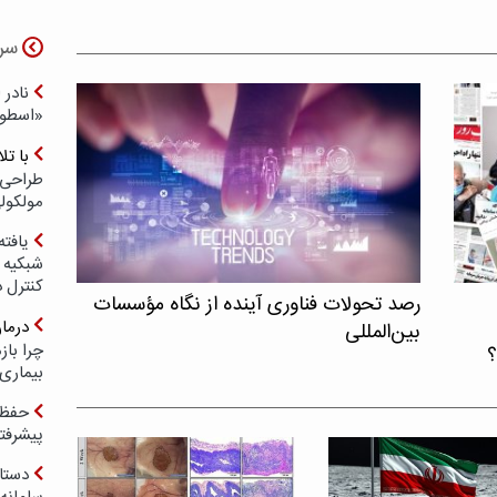
سر
نادر 
«اسطور
با ت
طراحی 
مولکول
یافته
شبکیه چ
کنترل 
رصد تحولات فناوری آینده از نگاه مؤسسات
درما
بین‌المللی
چرا با
؟
بیماری
حفظ ب
پیشرفت
دستا