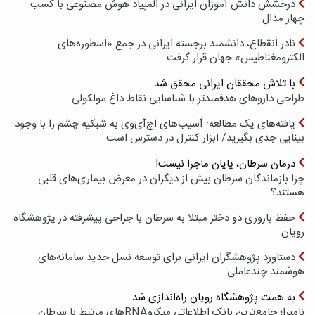
درخشش دانش آموزان ایرانی در المپیاد هوش مصنوعی با کسب
چهار مدال
نادر انقطاع، دانشمند برجسته ایرانی در جمع «اسطوره‌های
الکترومغناطیس» جهان قرار گرفت
با تلاش محققان ایرانی محقق شد
طراحی داروهای هدفمندتر با شناسایی نقاط داغ مولکولی
یافته‌های یک مطالعه: آسیب‌های اچ‌آی‌وی به شبکیه چشم را با وجود
بینایی جدی بگیرید/ ابزار کنترل در دسترس است
درمان سرطان، پایان ماجرا نیست!
چرا بازماندگان سرطان بیش از دیگران در معرض بیماری‌های قلبی
هستند؟
حفظ باروری دو دختر مبتلا به سرطان با جراحی پیشرفته در پژوهشگاه
رویان
دستاورد پژوهشگران ایرانی برای توسعه نسل جدید سامانه‌های
هوشمند چندعاملی
به همت پژوهشگاه رویان راه‌اندازی شد
نامیرا؛ جامع‌ترین بانک اطلاعاتی میکروRNAهای مرتبط با سرطان