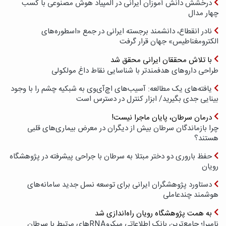
درخشش دانش آموزان ایرانی در المپیاد هوش مصنوعی با کسب
چهار مدال
نادر انقطاع، دانشمند برجسته ایرانی در جمع «اسطوره‌های
الکترومغناطیس» جهان قرار گرفت
با تلاش محققان ایرانی محقق شد
طراحی داروهای هدفمندتر با شناسایی نقاط داغ مولکولی
یافته‌های یک مطالعه: آسیب‌های اچ‌آی‌وی به شبکیه چشم را با وجود
بینایی جدی بگیرید/ ابزار کنترل در دسترس است
درمان سرطان، پایان ماجرا نیست!
چرا بازماندگان سرطان بیش از دیگران در معرض بیماری‌های قلبی
هستند؟
حفظ باروری دو دختر مبتلا به سرطان با جراحی پیشرفته در پژوهشگاه
رویان
دستاورد پژوهشگران ایرانی برای توسعه نسل جدید سامانه‌های
هوشمند چندعاملی
به همت پژوهشگاه رویان راه‌اندازی شد
نامیرا؛ جامع‌ترین بانک اطلاعاتی میکروRNAهای مرتبط با سرطان