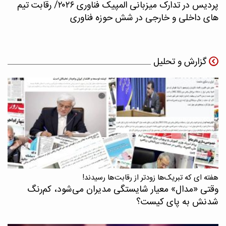
پردیس در تدارک میزبانی المپیک فناوری ۲۰۲۶/ رقابت تیم
های داخلی و خارجی در شش حوزه فناوری
گزارش و تحلیل
هفته ای که تبریک‌ها زودتر از رقابت‌ها رسیدند!
وقتی «مدال‌» معیار شایستگی مدیران می‌شود، کم‌رنگ
شدنش به پای کیست؟