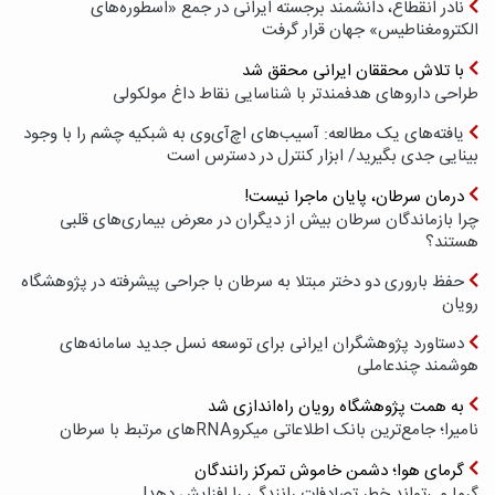
نادر انقطاع، دانشمند برجسته ایرانی در جمع «اسطوره‌های
الکترومغناطیس» جهان قرار گرفت
با تلاش محققان ایرانی محقق شد
طراحی داروهای هدفمندتر با شناسایی نقاط داغ مولکولی
یافته‌های یک مطالعه: آسیب‌های اچ‌آی‌وی به شبکیه چشم را با وجود
بینایی جدی بگیرید/ ابزار کنترل در دسترس است
درمان سرطان، پایان ماجرا نیست!
چرا بازماندگان سرطان بیش از دیگران در معرض بیماری‌های قلبی
هستند؟
حفظ باروری دو دختر مبتلا به سرطان با جراحی پیشرفته در پژوهشگاه
رویان
دستاورد پژوهشگران ایرانی برای توسعه نسل جدید سامانه‌های
هوشمند چندعاملی
به همت پژوهشگاه رویان راه‌اندازی شد
نامیرا؛ جامع‌ترین بانک اطلاعاتی میکروRNAهای مرتبط با سرطان
گرمای هوا؛ دشمن خاموش تمرکز رانندگان
گرما می‌تواند خطر تصادفات رانندگی را افزایش دهد!