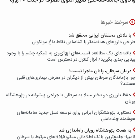
واکاوی جامعه‌شناختی تغییر الگوی مصرف در جنگ ۴۰ روزه
سرخط خبرها
با تلاش محققان ایرانی محقق شد
طراحی داروهای هدفمندتر با شناسایی نقاط داغ مولکولی
یافته‌های یک مطالعه: آسیب‌های اچ‌آی‌وی به شبکیه چشم را با وجود
بینایی جدی بگیرید/ ابزار کنترل در دسترس است
درمان سرطان، پایان ماجرا نیست!
چرا بازماندگان سرطان بیش از دیگران در معرض بیماری‌های قلبی
هستند؟
حفظ باروری دو دختر مبتلا به سرطان با جراحی پیشرفته در پژوهشگاه
رویان
دستاورد پژوهشگران ایرانی برای توسعه نسل جدید سامانه‌های
هوشمند چندعاملی
به همت پژوهشگاه رویان راه‌اندازی شد
نامیرا؛ جامع‌ترین بانک اطلاعاتی میکروRNAهای مرتبط با سرطان