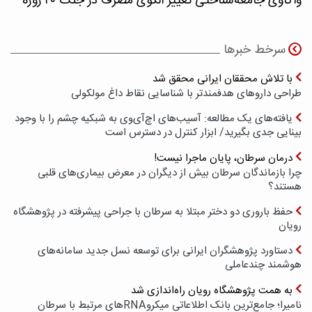
واکاوی جامعه‌شناختی تغییر الگوی مصرف در جنگ ۴۰ روزه
سرخط خبرها
با تلاش محققان ایرانی محقق شد
طراحی داروهای هدفمندتر با شناسایی نقاط داغ مولکولی
یافته‌های یک مطالعه: آسیب‌های اچ‌آی‌وی به شبکیه چشم را با وجود
بینایی جدی بگیرید/ ابزار کنترل در دسترس است
درمان سرطان، پایان ماجرا نیست!
چرا بازماندگان سرطان بیش از دیگران در معرض بیماری‌های قلبی
هستند؟
حفظ باروری دو دختر مبتلا به سرطان با جراحی پیشرفته در پژوهشگاه
رویان
دستاورد پژوهشگران ایرانی برای توسعه نسل جدید سامانه‌های
هوشمند چندعاملی
به همت پژوهشگاه رویان راه‌اندازی شد
نامیرا؛ جامع‌ترین بانک اطلاعاتی میکروRNAهای مرتبط با سرطان