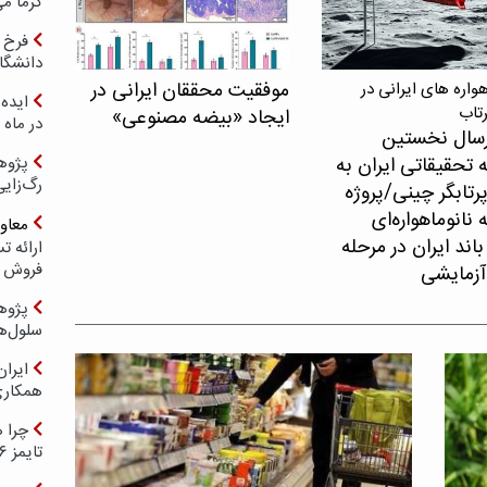
گرما می
فرخ 
دانشگا
موفقیت محققان ایرانی در
اره های ایرانی در
ایده 
رتاب
ایجاد «بیضه مصنوعی»
در ماه 
سال نخستین
 تحقیقاتی ایران به
پژوه
رگ‌زای
پرتابگر چینی/پروژه
نانوماهواره‌ای
معاو
اند ایران در مرحله
فروش د
آزمایشی
پژوهش
سلول‌ه
ایرا
همکار
چرا ه
تایمز ۲۰۲۶ حضور ندارد؟