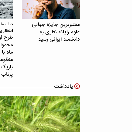
معتبرترین جایزه جهانی
صف ماهو
انتظار پ
علوم رایانه نظری به
طرح ار
دانشمند ایرانی رسید
محموله
ماه با 
منظومه 
باریک ب
پرتاب 
یادداشت