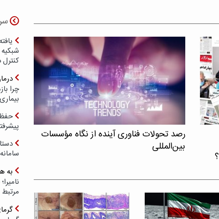
سر
یافته
شبکیه چ
کنترل 
درما
چرا با
بیماری
حفظ ب
پیشرفت
رصد تحولات فناوری آینده از نگاه مؤسسات
دستا
بین‌المللی
سامانه
؟
به ه
مرتبط 
گرما