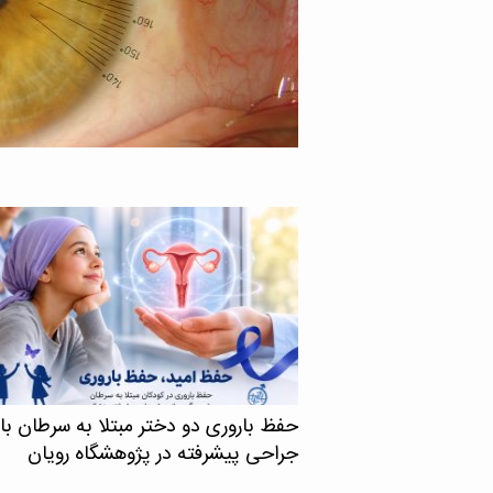
گاه علوم پزشکی تهران با
نشان می‌دهد اچ‌آی‌وی در
 ایمنی انسانی یا اچ‌آی‌وی
د، می‌تواند حتی زمانی […]
حفظ باروری دو دختر مبتلا به سرطان با
جراحی پیشرفته در پژوهشگاه رویان