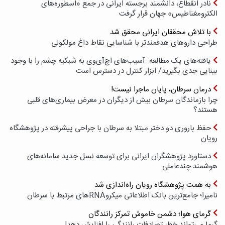
نادر انقطاع، دانشمند برجسته ایرانی در جمع «اسطوره‌های
الکترومغناطیس» جهان قرار گرفت
با تلاش محققان ایرانی محقق شد
طراحی داروهای هدفمندتر با شناسایی نقاط داغ مولکولی
یافته‌های یک مطالعه: آسیب‌های اچ‌آی‌وی به شبکیه چشم را با وجود
بینایی جدی بگیرید/ ابزار کنترل در دسترس است
درمان سرطان، پایان ماجرا نیست!
چرا بازماندگان سرطان بیش از دیگران در معرض بیماری‌های قلبی
هستند؟
حفظ باروری دو دختر مبتلا به سرطان با جراحی پیشرفته در پژوهشگاه
رویان
دستاورد پژوهشگران ایرانی برای توسعه نسل جدید سامانه‌های
هوشمند چندعاملی
به همت پژوهشگاه رویان راه‌اندازی شد
نامیرا؛ جامع‌ترین بانک اطلاعاتی میکروRNAهای مرتبط با سرطان
گرمای هوا؛ دشمن خاموش تمرکز رانندگان
گرما می‌تواند خطر تصادفات رانندگی را افزایش دهد!