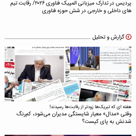
پردیس در تدارک میزبانی المپیک فناوری ۲۰۲۶/ رقابت تیم
های داخلی و خارجی در شش حوزه فناوری
گزارش و تحلیل
هفته ای که تبریک‌ها زودتر از رقابت‌ها رسیدند!
وقتی «مدال‌» معیار شایستگی مدیران می‌شود، کم‌رنگ
شدنش به پای کیست؟