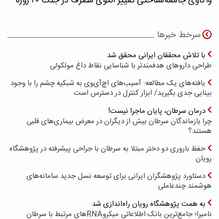
واکاوی جامعه‌شناختی تغییر الگوی مصرف در جنگ ۴۰ روزه
سرخط خبرها
با تلاش محققان ایرانی محقق شد
طراحی داروهای هدفمندتر با شناسایی نقاط داغ مولکولی
یافته‌های یک مطالعه: آسیب‌های اچ‌آی‌وی به شبکیه چشم را با وجود
بینایی جدی بگیرید/ ابزار کنترل در دسترس است
درمان سرطان، پایان ماجرا نیست!
چرا بازماندگان سرطان بیش از دیگران در معرض بیماری‌های قلبی
هستند؟
حفظ باروری دو دختر مبتلا به سرطان با جراحی پیشرفته در پژوهشگاه
رویان
دستاورد پژوهشگران ایرانی برای توسعه نسل جدید سامانه‌های
هوشمند چندعاملی
به همت پژوهشگاه رویان راه‌اندازی شد
نامیرا؛ جامع‌ترین بانک اطلاعاتی میکروRNAهای مرتبط با سرطان